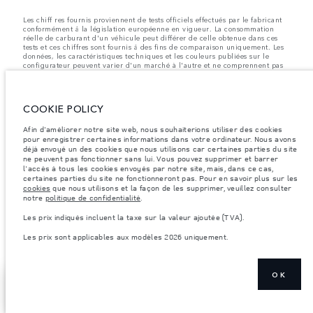
Les chiff res fournis proviennent de tests officiels effectués par le fabricant
conformément å la législation européenne en vigueur. La consommation
réelle de carburant d'un véhicule peut différer de celle obtenue dans ces
tests et ces chiffres sont fournis å des fins de comparaison uniquement. Les
données, les caractéristiques techniques et les couleurs publiées sur le
configurateur peuvent varier d'un marché à l'autre et ne comprennent pas
de prix. Veuillez consulter votre concessionnaire pour des informations sur
la disponibilité et les prix.
Les poids indiqués correspondent à des spécifications de véhicule standard.
COOKIE POLICY
Les accessoires et autres éléments montés après le point de fabrication
affecteront la charge utile. Assurez-vous que le poids total en charge du
Afin d'améliorer notre site web, nous souhaiterions utiliser des cookies
véhicule, les charges maximales par essieu et la charge utile ne sont pas
dépassés lorsque vous chargez des accessoires, des occupants, des liquides
pour enregistrer certaines informations dans votre ordinateur. Nous avons
et des carburants.
déjà envoyé un des cookies que nous utilisons car certaines parties du site
ne peuvent pas fonctionner sans lui. Vous pouvez supprimer et barrer
Remarque importante sur les images et les spécifications.
La pénurie
l'accès à tous les cookies envoyés par notre site, mais, dans ce cas,
mondiale de semi-conducteurs affecte actuellement les spécifications de
certaines parties du site ne fonctionneront pas. Pour en savoir plus sur les
construction des véhicules, la disponibilité des options et les délais de
cookies
que nous utilisons et la façon de les supprimer, veuillez consulter
construction. Cette situation s’avère très fluctuante, et par conséquent, les
notre
politique de confidentialité
.
images utilisées actuellement sur le site Web peuvent ne pas refléter
entièrement les spécifications actuelles en ce qui concerne les
Les prix indiqués incluent la taxe sur la valeur ajoutée (TVA).
caractéristiques, les options, les finitions et les combinaisons de couleurs.
Veuillez consulter votre concessionnaire pour avoir confirmation des
Les prix sont applicables aux modèles 2026 uniquement.
restrictions actuelles et faire un choix éclairé
OK
RÉSERVER UN
AFFICHER PLUS
ESSAI