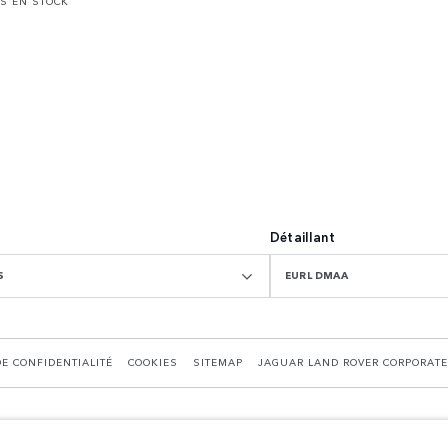
S EN STOCK
Détaillant
S
EURL DMAA
DE CONFIDENTIALITÉ
COOKIES
SITEMAP
JAGUAR LAND ROVER CORPORATE