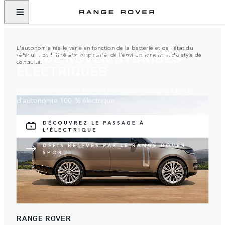
L'autonomie réelle varie en fonction de la batterie et de l'état du
RANGE ROVER HYBRIDES
véhicule, de l'itinéraire emprunté, de l'environnement et du style de
conduite.
ÉLECTRIQUES
Disponible sur tous les modèles, avec jusqu'à 117 km
d'autonomie 100 % électrique.
DÉCOUVREZ LE PASSAGE À
L'ÉLECTRIQUE
DÉFIS RELEVÉS PAR LE RANGE ROVER
SPORT
RANGE ROVER