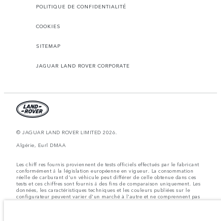
POLITIQUE DE CONFIDENTIALITÉ
COOKIES
SITEMAP
JAGUAR LAND ROVER CORPORATE
© JAGUAR LAND ROVER LIMITED 2026.
Algérie, Eurl DMAA
Les chiff res fournis proviennent de tests officiels effectués par le fabricant
conformément å la législation européenne en vigueur. La consommation
réelle de carburant d'un véhicule peut différer de celle obtenue dans ces
tests et ces chiffres sont fournis å des fins de comparaison uniquement. Les
données, les caractéristiques techniques et les couleurs publiées sur le
configurateur peuvent varier d'un marché à l'autre et ne comprennent pas
de prix. Veuillez consulter votre concessionnaire pour des informations sur
la disponibilité et les prix.