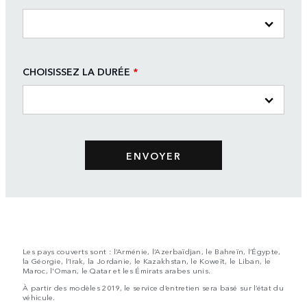
CHOISISSEZ LA DURÉE
*
Les pays couverts sont : l’Arménie, l’Azerbaïdjan, le Bahreïn, l’Égypte,
la Géorgie, l’Irak, la Jordanie, le Kazakhstan, le Koweït, le Liban, le
Maroc, l'Oman, le Qatar et les Émirats arabes unis.
À partir des modèles 2019, le service d’entretien sera basé sur l’état du
véhicule.