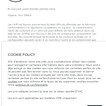
© JAGUAR LAND ROVER LIMITED 2026.
Algérie, Eurl DMAA
Les chiff res fournis proviennent de tests officiels effectués par le fabricant
conformément å la législation européenne en vigueur. La consommation
réelle de carburant d'un véhicule peut différer de celle obtenue dans ces
tests et ces chiffres sont fournis å des fins de comparaison uniquement. Les
données, les caractéristiques techniques et les couleurs publiées sur le
configurateur peuvent varier d'un marché à l'autre et ne comprennent pas
de prix. Veuillez consulter votre concessionnaire pour des informations sur
la disponibilité et les prix.
Les poids indiqués correspondent à des spécifications de véhicule standard.
COOKIE POLICY
Les accessoires et autres éléments montés après le point de fabrication
affecteront la charge utile. Assurez-vous que le poids total en charge du
véhicule, les charges maximales par essieu et la charge utile ne sont pas
Afin d'améliorer notre site web, nous souhaiterions utiliser des cookies
dépassés lorsque vous chargez des accessoires, des occupants, des liquides
pour enregistrer certaines informations dans votre ordinateur. Nous avons
et des carburants.
déjà envoyé un des cookies que nous utilisons car certaines parties du site
ne peuvent pas fonctionner sans lui. Vous pouvez supprimer et barrer
Remarque importante sur les images et les spécifications.
La pénurie
l'accès à tous les cookies envoyés par notre site, mais, dans ce cas,
mondiale de semi-conducteurs affecte actuellement les spécifications de
certaines parties du site ne fonctionneront pas. Pour en savoir plus sur les
construction des véhicules, la disponibilité des options et les délais de
cookies
que nous utilisons et la façon de les supprimer, veuillez consulter
construction. Cette situation s’avère très fluctuante, et par conséquent, les
notre
politique de confidentialité
.
images utilisées actuellement sur le site Web peuvent ne pas refléter
entièrement les spécifications actuelles en ce qui concerne les
Les prix indiqués incluent la taxe sur la valeur ajoutée (TVA).
caractéristiques, les options, les finitions et les combinaisons de couleurs.
Veuillez consulter votre concessionnaire pour avoir confirmation des
Les prix sont applicables aux modèles 2026 uniquement.
restrictions actuelles et faire un choix éclairé