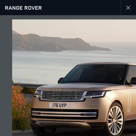
RANGE ROVER
EXPLOREZ RANGE ROVER
GALERIE
SUIVEZ LA CONVERSATION
Marché
ALGÉRIE
Langue
FRANÇAIS
Détaillant