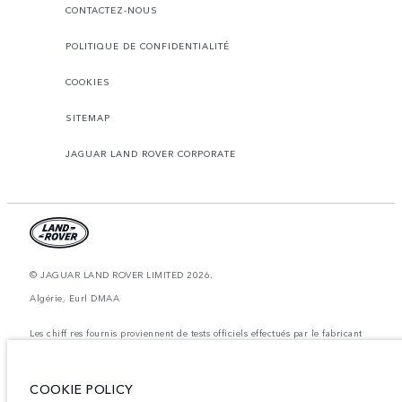
CONTACTEZ-NOUS
POLITIQUE DE CONFIDENTIALITÉ
COOKIES
SITEMAP
JAGUAR LAND ROVER CORPORATE
© JAGUAR LAND ROVER LIMITED 2026.
Algérie, Eurl DMAA
Les chiff res fournis proviennent de tests officiels effectués par le fabricant
conformément å la législation européenne en vigueur. La consommation
réelle de carburant d'un véhicule peut différer de celle obtenue dans ces
tests et ces chiffres sont fournis å des fins de comparaison uniquement. Les
données, les caractéristiques techniques et les couleurs publiées sur le
COOKIE POLICY
configurateur peuvent varier d'un marché à l'autre et ne comprennent pas