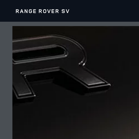
RANGE ROVER SV
VÉHICULES
OFFRES ET FI
RANGE ROVER
OFFRES DE VÉHI
RANGE ROVER SPORT
OFFRES DE VÉHI
RANGE ROVER VELAR
OFFRES DE PROP
RANGE ROVER EVOQUE
OFFRES DE COLL
DIVISION DES VÉHICULES SPÉCIAUX (SVO)
FINANCEMENT
RÉSERVEZ UN ES
DEMANDEZ À ÊTR
TENEZ-MOI INFO
VÉHICULES NEUF