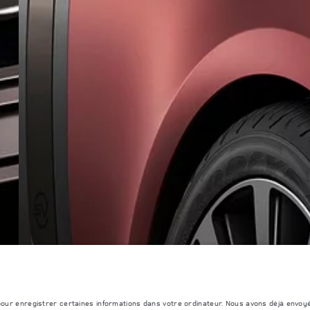
Détaillant
S
EURL DMAA
DE CONFIDENTIALITÉ
COOKIES
SITEMAP
JAGUAR LAND ROVER CORPORATE
 pour enregistrer certaines informations dans votre ordinateur. Nous avons déjà envoy