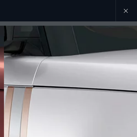
NOS MAISONS
SUIVEZ LA CONVERSATION
RANGE ROVER
INSTAGRAM
DEFENDER
DISCOVERY
TIKTOK
JAGUAR
YOUTUBE
FACEBOOK
X