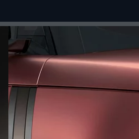
NANCEMENT
PROPRIÉTAIRES
CULES NEUFS
VUE D'ENSEMBLE
CULES D'OCCASION
SERVICE CLIENTÈLE
RIÉTAIRES
L'APPLI ARDHI
ECTION
L’APPLI LAND ROVER CARE MENA
RÉSERVEZ UN SERVICE D'ENTRETIEN EN LIGNE
SAI
PLANS D’ENTRETIEN ET DE SERVICE
E RAPPELÉ
ASSISTANCE CONNECTÉE
RMÉ(E)
S EN STOCK