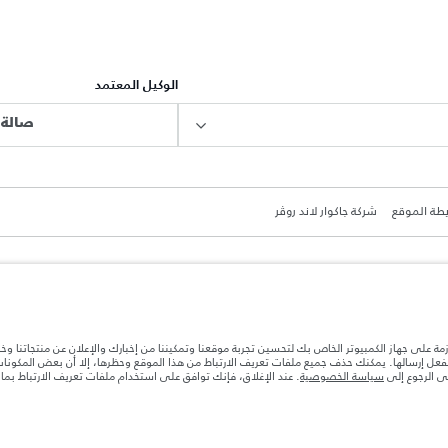
الوكيل المعتمد
صالة 
طة الموقع
شركة جاكوار لاند روڤر
ازمة على جهاز الكمبيوتر الخاص بك لتحسين تجربة موقعنا وتمكيننا من إخبارك والإعلان عن منتجاتنا وخ
ة بعد نقطة التصنيع في الحمولة. تأكد من عدم تجاوز الوزن الإجمالي للسيارة والحد الأقصى لأحمال المحور عن
بالفعل إرسالها. يمكنك حذف جميع ملفات تعريف الارتباط من هذا الموقع وحظرها، إلا أن بعض المكون
جى الرجوع إلى
سياسة الخصوصية
. عند الإغلاق، فإنك توافق على استخدام ملفات تعريف الارتباط بم
ها قد تتغير بدون إشعار مسبق. الرجاء التواصل مع وكيلنا المحلي للتأكد من توفّرها والتحقق من الأسعار.
ات تصميم السيارات وتوفر الخيارات وتوقيتات التصاميم. هذا ظرف ديناميكي للغاية، ونتيجة لذلك، قد لا تمثّل
معك للسماح لك باتخاذ قرار مدروس