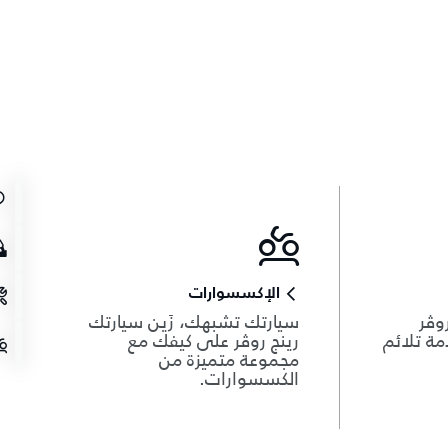
الإكسسوارات
وڤر
سيارتك تشبهك، زَين سيارتك
دمة تلائم
رينج روڤر على كيفك مع
مجموعة متميزة من
الكسسوارات.