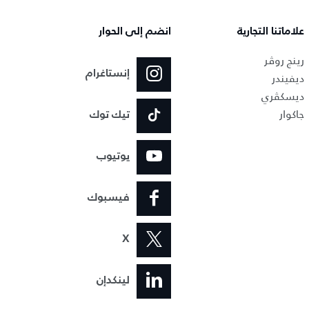
علاماتنا التجارية
انضم إلى الحوار
رينج روڤر
إنستاغرام
ديفيندر
ديسكڤري
جاكوار
تيك توك
يوتيوب
فيسبوك
X
لينكدإن