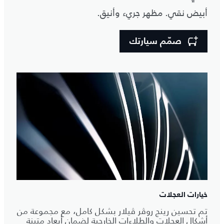
أبيض نقي. مظهر جريء وأنيق.
صمّم سيارتك
خيارات العجلات
تم تحسين رينج روڤر ڤيلار بشكل كامل، مع مجموعة من
أشكال العجلات والطلاءات الخارجية لضمان أبعاد متينة