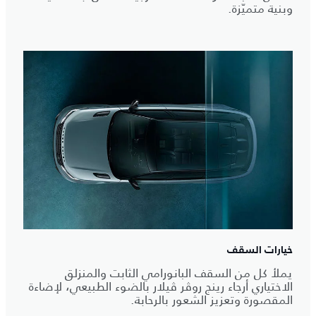
وبنية متميّزة.
خيارات السقف
يملأ كل من السقف البانورامي الثابت والمنزلق
الاختياري أرجاء رينج روڤر ڤيلار بالضوء الطبيعي، لإضاءة
المقصورة وتعزيز الشعور بالرحابة.