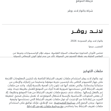
خريطة الموقع
شركة جاكوار لاند روڤر
جاكوار لاند روڨر المحدودة: 2026
المغرب, سميا
تعكس الأوزان المذكورة مواصفات السيارة القياسية. سوف تؤثر الإكسسوارات وغيرها من
العناصر المثبتة بعد نقطة التصنيع في الحمولة. تأكد من عدم تجاوز الوزن الإجمالي للسيارة
والحد الأقصى لأحمال المحور عند تحميل السيارة بالإكسسوارات والركاب والسوائل والوقود
والحمولة.
ملفات الكوكيز
المعلومات والمواصفات والأسعار والألوان المذكورة على هذا الموقع قد تختلف من بلد إلى
آخر، كما أنّها قد تتغير بدون إشعار مسبق. الرجاء التواصل مع وكيلنا المحلي للتأكد من توفّرها
تود جاكوار لاند روڤر استخدام ملفات تعريف الارتباط الخاصة بك لتخزين المعلومات اللازمة
والتحقق من الأسعار.
على جهاز الكمبيوتر الخاص بك لتحسين تجربة موقعنا وتمكيننا من إخبارك والإعلان عن
منتجاتنا وخدماتنا، والتي نعتقد أنها قد تكون ذات أهمية بالنسبة إليك. واحد من ملفات
إن النقص العالمي في أشباه الموصلات يؤثر حاليًا
ملاحظة مهمة حول الصور والمواصفات.
تعريف الارتباط التي نستخدمها ضرورية لعدة أجزاء من الموقع للعمل بطريقة جيدة، وقد
في مواصفات تصميم السيارات وتوفر الخيارات وتوقيتات التصاميم. هذا ظرف ديناميكي
تم بالفعل إرسالها. يمكنك حذف جميع ملفات تعريف الارتباط من هذا الموقع وحظرها، إلا
للغاية، ونتيجة لذلك، قد لا تمثّل الصور المستخدَمة ضمن موقع الويب حاليًا المواصفات الحالية
أن بعض المكونات الأساسية بالنسبة لاشتغال الموقع قد لا تعمل بشكل صحيح. لمعرفة
بالكامل بالنسبة إلى الميزات والخيارات والحلية ومجموعات الألوان. يرجى استشارة وكيلك الذي
المزيد عن إعلاناتنا عبر الإنترنت أو حول ملفات تعريف الارتباط التي نستخدمها وكيفية
سيتمكّن من تأكيد أي تقييدات حالية معك للسماح لك باتخاذ قرار مدروس
حذفها، يرجى الرجوع إلى
سياسة الخصوصية
. عند الإغلاق، فإنك توافق على استخدام
الأرقام المقدمة هي نتيجة لاختبارات المصنع الرسمية وفقاً لتشريعات الاتحاد الأوروبي. قد
ملفات تعريف الارتباط بما يتماشى
مع سياسة ملفات تعريف الارتباط
.
يتباين استهلك الوقود الفعلي للمركبة عن ذلك المتحقق في تلك الاختبارات كما أن هذه