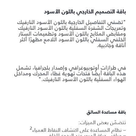
باقة التصميم الخارجي باللون الأسود
"تضفي التفاصيل الخارجية باللون الأسود النارفيك
وتعريجات الشفرة السفلية باللون الأسود النارفيك
ومقابض المكابح باللون الأسود وتطعيمات الستار
الخلفي السفلي باللون الأسود اللامع مظهرًا أكثر
أناقة وجاذبية.
في طرازات أوتوبيوغرافي وإصدار بلجرافيا، تشمل
هذه الباقة أيضًا فتحات تهوية غطاء المحرك ومداخل
الهواء السفلية باللون الأسود النارفيك."
باقة مساعدة السائق
تتضمّن بعض الميزات:
2
– نظام المساعدة على اكتشاف النقاط العمياء
– مراقب حركة المرور عند الرجوع للخلف