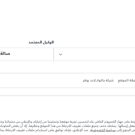
الوكيل المعتمد
صالة 
طة الموقع
شركة جاكوار لاند روڤر
ازمة على جهاز الكمبيوتر الخاص بك لتحسين تجربة موقعنا وتمكيننا من إخبارك والإعلان عن منتجاتنا وخ
ة بعد نقطة التصنيع في الحمولة. تأكد من عدم تجاوز الوزن الإجمالي للسيارة والحد الأقصى لأحمال المحور عن
بالفعل إرسالها. يمكنك حذف جميع ملفات تعريف الارتباط من هذا الموقع وحظرها، إلا أن بعض المكون
جى الرجوع إلى
سياسة الخصوصية
. عند الإغلاق، فإنك توافق على استخدام ملفات تعريف الارتباط بم