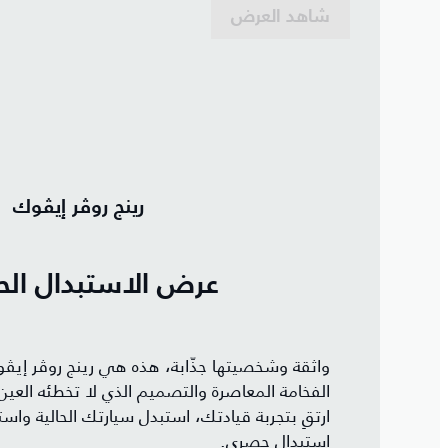
شاهد العرض
رينج روڤر إيڤوك
عرض الاستبدال ال
واثقة وشخصيتها جذّابة، هذه هي رينج روڤر إيڤ
الفخامة المعاصرة والتصميم الذي لا تخطئه العين
ارتقِ بتجربة قيادتك، استبدل سيارتك الحالية وا
استبدال حصري.