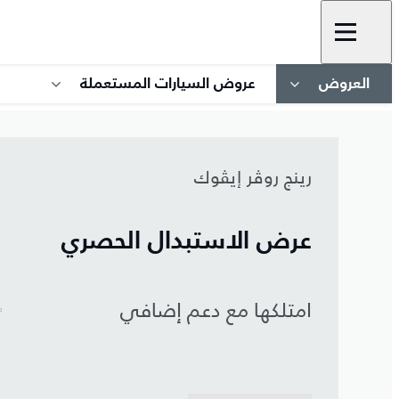
العروض
عروض السيارات المستعملة
رينج روڤر إيڤوك
عرض الاستبدال الحصري
امتلكها مع دعم إضافي