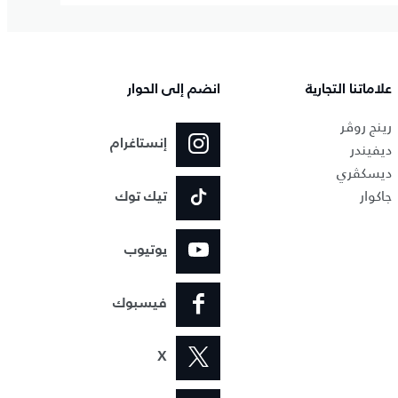
علاماتنا التجارية
انضم إلى الحوار
رينج روڤر
إنستاغرام
ديفيندر
ديسكڤري
جاكوار
تيك توك
يوتيوب
فيسبوك
X