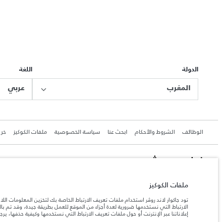
الدولة
اللغة
المغرب
عربي
الوظائف
الشروط والأحكام
ابحث عنا
سياسة الخصوصية
ملفات الكوكيز
خري
جاكوار لاند روڨر المحدودة: 2026
ملفات الكوكيز
المغرب, سميا
تود جاكوار لاند روڤر استخدام ملفات تعريف الارتباط الخاصة بك لتخزين المعلومات الل
تعكس الأوزان المذكورة مواصفات السيارة القياسية. سوف تؤثر الإكسسوارات وغيرها من العناصر المثبت
الارتباط التي نستخدمها ضرورية لعدة أجزاء من الموقع للعمل بطريقة جيدة، وقد تم 
إعلاناتنا عبر الإنترنت أو حول ملفات تعريف الارتباط التي نستخدمها وكيفية حذفها، ير