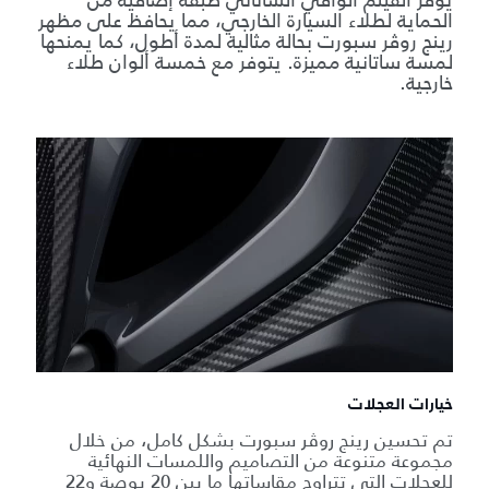
يوفّر الفيلم الواقي الساتاني طبقة إضافية من
الحماية لطلاء السيارة الخارجي، مما يحافظ على مظهر
رينج روڤر سبورت بحالة مثالية لمدة أطول، كما يمنحها
لمسة ساتانية مميزة. يتوفر مع خمسة ألوان طلاء
خارجية.
خيارات العجلات
تم تحسين رينج روڤر سبورت بشكل كامل، من خلال
مجموعة متنوعة من التصاميم واللمسات النهائية
للعجلات التي تتراوح مقاساتها ما بين 20 بوصة و22