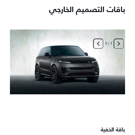
باقات التصميم الخارجي
3
/
1
ب
أ
-
-
-
-
باقة الخفية