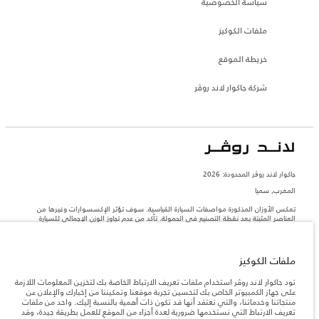
سياسة الخصوصية
ملفات الكوكيز
خريطة الموقع
شركة جاكوار لاند روڤر
جاكوار لاند روڨر المحدودة: 2026
المغرب, سميا
تعكس الأوزان المذكورة مواصفات السيارة القياسية. سوف تؤثر الإكسسوارات وغيرها من
العناصر المثبتة بعد نقطة التصنيع في الحمولة. تأكد من عدم تجاوز الوزن الإجمالي للسيارة
والحد الأقصى لأحمال المحور عند تحميل السيارة بالإكسسوارات والركاب والسوائل والوقود
والحمولة.
ملفات الكوكيز
المعلومات والمواصفات والأسعار والألوان المذكورة على هذا الموقع قد تختلف من بلد إلى
آخر، كما أنّها قد تتغير بدون إشعار مسبق. الرجاء التواصل مع وكيلنا المحلي للتأكد من توفّرها
تود جاكوار لاند روڤر استخدام ملفات تعريف الارتباط الخاصة بك لتخزين المعلومات اللازمة
والتحقق من الأسعار.
على جهاز الكمبيوتر الخاص بك لتحسين تجربة موقعنا وتمكيننا من إخبارك والإعلان عن
منتجاتنا وخدماتنا، والتي نعتقد أنها قد تكون ذات أهمية بالنسبة إليك. واحد من ملفات
إن النقص العالمي في أشباه الموصلات يؤثر حاليًا
ملاحظة مهمة حول الصور والمواصفات.
تعريف الارتباط التي نستخدمها ضرورية لعدة أجزاء من الموقع للعمل بطريقة جيدة، وقد
في مواصفات تصميم السيارات وتوفر الخيارات وتوقيتات التصاميم. هذا ظرف ديناميكي