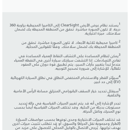
1
يستند نظام عرض الأرض ClearSight إلى الكاميرا المحيطية بزاوية 360
درجة. لا تكون الصورة مباشرة. تحقق من المنطقة المحيطة بك لضمان
سلامتك. ميزة اختيارية.
2
كاميرا محيطية ثلاثية الأبعاد. لا تكون الصورة مباشرة. تحقق من
المنطقة المحيطة بك لضمان سلامتك. وفقًا للقوانين المحلية.
3
يمكن لنظام المساعدة على اكتشاف النقاط العمياء المساعدة في
تفادي التصادمات. إذا اكتشفت سيارتك سيارة أخرى في النقطة العمياء
عندما تبدأ بتغيير حارات السير، يتم تطبيق قوة دوران على المقود
تلقائياً، للإشارة إلى ضرورة تصحيح التوجيه.
4
سيؤثر القطر والاستخدام المنخفض النطاق في نطاق السيارة الكهربائية
(EV) إلى حد كبير.
5
سيقلل تحديد خيار السقف البانورامي المنزلق مساحة الرأس الأمامية
والخلفية.
تجدر الإشارة إلى أنه قد يتم تغيير الميزات القياسية في حالة تحديد
مستويات بديلة من الحلية. وقد تختلف الميزات القياسية أيضاً بحسب
نوع المحرك وناقل الحركة.
قد تختلف الميزات الاختيارية ومدى توفرها بحسب مواصفات السيارة
(الطراز ومجموعة نقل الحركة) والسوق، أو قد تتطلب تثبيت ميزات أخرى
بهدف تركيبها. يُرجى الاتصال بالوكيل المحلّي للحصول على مزيد من