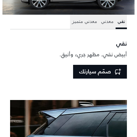
نقي
معدني
معدني متميز
نقي
أبيض نقي. مظهر جريء وأنيق.
صمّم سيارتك