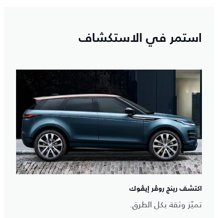
استمر في الاستكشاف
اكتشف رينج روڤر إيڤوك
تميّز وثقة بكل الطرق.