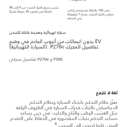
شحن سريع بالتيار المتردد من 0 إلى 80
حتى 100 بالمائة باستخدام شاحن
بالمئة في غضون 30 دقيقة تقريبًا.
منزلي بالتيار المتردد بقدرة 7 كيلوواط
في الساعة.
سيارة كهربائية وهجينة قابلة للشحن
بدون انبعاثات من أنبوب العادم في وضع EV
(السيارة الكهربائية). P270e تفاصيل المحرك.
تفاصيل محركي P270e و P300.
ثقة لا تتزعزع
يعزّز نظام التحكم بانحناء السيارة ونظام التحكم
الديناميكي بالثبات قدرات السيارة في الظروف الزلقة
مثل العشب الرطب والثلج والجليد، في حين يساعد
مساعد التحكم بثبات المقصورة في الحفاظ على التقدم
6
المتزن كلما احتجت إلى السحب.