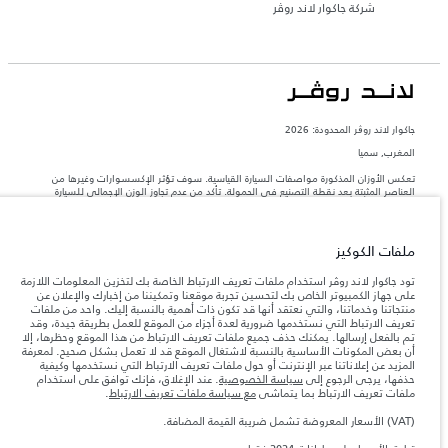
شركة جاكوار لاند روڤر
جاكوار لاند روڨر المحدودة: 2026
المغرب, سميا
تعكس الأوزان المذكورة مواصفات السيارة القياسية. سوف تؤثر الإكسسوارات وغيرها من
العناصر المثبتة بعد نقطة التصنيع في الحمولة. تأكد من عدم تجاوز الوزن الإجمالي للسيارة
والحد الأقصى لأحمال المحور عند تحميل السيارة بالإكسسوارات والركاب والسوائل والوقود
والحمولة.
ملفات الكوكيز
المعلومات والمواصفات والأسعار والألوان المذكورة على هذا الموقع قد تختلف من بلد إلى
آخر، كما أنّها قد تتغير بدون إشعار مسبق. الرجاء التواصل مع وكيلنا المحلي للتأكد من توفّرها
تود جاكوار لاند روڤر استخدام ملفات تعريف الارتباط الخاصة بك لتخزين المعلومات اللازمة
والتحقق من الأسعار.
على جهاز الكمبيوتر الخاص بك لتحسين تجربة موقعنا وتمكيننا من إخبارك والإعلان عن
منتجاتنا وخدماتنا، والتي نعتقد أنها قد تكون ذات أهمية بالنسبة إليك. واحد من ملفات
إن النقص العالمي في أشباه الموصلات يؤثر حاليًا
ملاحظة مهمة حول الصور والمواصفات.
تعريف الارتباط التي نستخدمها ضرورية لعدة أجزاء من الموقع للعمل بطريقة جيدة، وقد
في مواصفات تصميم السيارات وتوفر الخيارات وتوقيتات التصاميم. هذا ظرف ديناميكي
تم بالفعل إرسالها. يمكنك حذف جميع ملفات تعريف الارتباط من هذا الموقع وحظرها، إلا
للغاية، ونتيجة لذلك، قد لا تمثّل الصور المستخدَمة ضمن موقع الويب حاليًا المواصفات الحالية
أن بعض المكونات الأساسية بالنسبة لاشتغال الموقع قد لا تعمل بشكل صحيح. لمعرفة
بالكامل بالنسبة إلى الميزات والخيارات والحلية ومجموعات الألوان. يرجى استشارة وكيلك الذي
المزيد عن إعلاناتنا عبر الإنترنت أو حول ملفات تعريف الارتباط التي نستخدمها وكيفية
سيتمكّن من تأكيد أي تقييدات حالية معك للسماح لك باتخاذ قرار مدروس
حذفها، يرجى الرجوع إلى
سياسة الخصوصية
. عند الإغلاق، فإنك توافق على استخدام
الأرقام المقدمة هي نتيجة لاختبارات المصنع الرسمية وفقاً لتشريعات الاتحاد الأوروبي. قد
ملفات تعريف الارتباط بما يتماشى
مع سياسة ملفات تعريف الارتباط
.
يتباين استهلك الوقود الفعلي للمركبة عن ذلك المتحقق في تلك الاختبارات كما أن هذه
الأرقام بغرض المقارنة فحسب.
(VAT) الأسعار المعروضة تشمل ضريبة القيمة المضافة.
الأسعار المعروضة تشمل ضريبة القيمة المضافة (VAT).