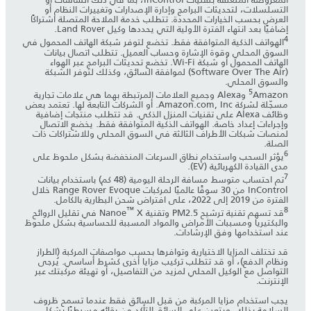
التسلسلات، لتحديثات البرامج وإدارة الإصدارات وتغييرات النظام أو
العرض بحسب الخيارات المحددة. تتطلب خدمة الملاحة المتصلة اشتراكًا
إضافيًا بعد انتهاء الفترة الأولية التي يحددها وكيل Land Rover.
4
الهواتف الذكية المتوافقة فقط. تخضع لتوفر شبكة الهاتف المحمول في
السوق المحلي وقوة الإشارة وحساب العميل. تتطلب اتصال بيانات
الهاتف المحمول أو شبكة Wi-Fi. تخضع تحديثات البرامج عبر الهواء
(Software Over The Air) لموافقة السائق، وكذلك لتوفر الشبكة
والسوق المحلي.
5
Amazon وAlexa وجميع العلامات المرتبطة بهما هي علامات تجارية
مسجّلة لشركة Amazon.com, Inc. أو الشركات التابعة لها. تعتمد بعض
وظائف Alexa على تقنيات المنزل الذكي. قد تتطلب منتجات إضافية
وإجراءات إعداد خاصة. الهواتف الذكية المتوافقة فقط. يخضع الاتصال
لمنصات شبكات الأطراف الثالثة في السوق المحلي وللاشتراكات ذات
الصلة.
6
يؤثر السحب واستخدام نطاق السرعات المنخفضة بشكل ملحوظ على
مدى القيادة الكهربائية (EV).
7
تم احتساب متوسط مسافة الرحلة اليومية (48 كم) باستخدام بيانات
InControl من 30 سوقًا عالميًا لمركبات Range Rover Evoque خلال
الفترة من 2019 إلى 2022، على افتراض شحن البطارية بالكامل.
™
8
قد تسهم تقنية ترشيح PM2.5 وتقنية Nanoe
X في تقليل الروائح
والبكتيريا ومسببات الأمراض والمواد المسببة للحساسية بشكل ملحوظ
عند استخدامها وفق الإرشادات.
قد تختلف المزايا الاختيارية وتوافرها بحسب مواصفات المركبة (الطراز
ونظام الدفع)، أو قد تتطلب تركيب مزايا أخرى كشرط أساسي. يُرجى
التواصل مع الوكيل المحلي لمزيد من التفاصيل، أو تهيئة مركبتك عبر
الإنترنت.
يجب استخدام مزايا المركبة من قبل السائق فقط عندما تسمح ظروف
السلامة بذلك. ويتعين على السائق التأكد من بقائه مسيطرًا بشكل