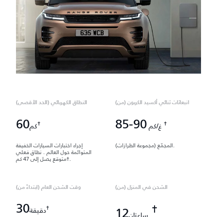
انبعاثات ثنائي أكسيد الكربون (من)
النطاق الكهربائي (الحد الأقصى)
60
85-90
†
†
غ/كم
كم
المجمّع (مجموعة الطرازات).
إجراء اختبارات السيارات الخفيفة
المتوائمة حول العالم . نطاق فعلي
متوقع يصل إلى 47 كم†.
الشحن في المنزل (من)
وقت الشحن العام (ابتداءً من)
30
†
†
12
دقيقة
ساعتان