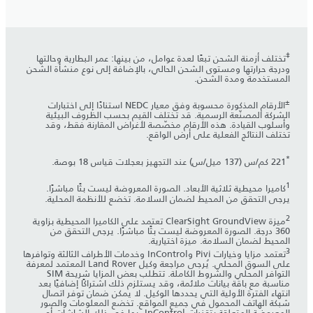
‡
تختلف أزمنة الشحن تبعًا لعدة عوامل، من بينها: عمر البطارية وحالتها
ودرجة حرارتها ومستوى الشحن الحالي، بالإضافة إلى نوع منشأة الشحن
المستخدمة ومدة الشحن.
±
الأرقام المذكورة محسوبة وفق معيار NEDC استنادًا إلى اختبارات
الشركة المصنّعة الرسمية. قد تختلف القيم بحسب الظروف البيئية
وأسلوب القيادة. هذه الأرقام مخصّصة لأغراض المقارنة فقط، وقد
تختلف النتائج الفعلية على أرض الواقع.
*
221 كم/س (137 ميل/س) عند التجهيز بعجلات قياس 18 بوصة.
1
كاميرا محيطية ثلاثية الأبعاد. الصورة المعروضة ليست بثًا مباشرًا.
يرجى التحقق من المحيط لضمان السلامة. تخضع للأنظمة المحلية.
2
ميزة ClearSight GroundView تعتمد على الكاميرا المحيطية بزاوية
360 درجة. الصورة المعروضة ليست بثًا مباشرًا. يرجى التحقق من
المحيط لضمان السلامة. ميزة اختيارية.
3
تعتمد مزايا وخيارات Pivi وInControl وخدمات الأطراف الثالثة وتوافرها
على السوق المحلي. يُرجى مراجعة وكيل Land Rover المعتمد لمعرفة
التوافر المحلي والشروط الكاملة. تتطلب بعض المزايا شريحة SIM
مناسبة مع باقة بيانات ملائمة، وقد يستلزم ذلك اشتراكًا إضافيًا بعد
انتهاء الفترة الأولية التي يحددها الوكيل. لا يمكن ضمان توفر اتصال
شبكة الهاتف المحمول في جميع المواقع. تخضع المعلومات والصور
المعروضة المتعلقة بتقنيات InControl، بما في ذلك الشاشات أو