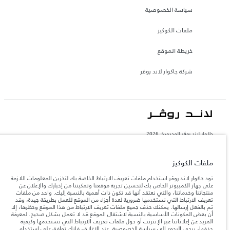
سياسة الخصوصية
ملفات الكوكيز
خريطة الموقع
شركة جاكوار لاند روڤر
جاكوار لاند روڨر المحدودة: 2026
المغرب, سميا
تعكس الأوزان المذكورة مواصفات السيارة القياسية. سوف تؤثر الإكسسوارات وغيرها من
ملفات الكوكيز
العناصر المثبتة بعد نقطة التصنيع في الحمولة. تأكد من عدم تجاوز الوزن الإجمالي للسيارة
والحد الأقصى لأحمال المحور عند تحميل السيارة بالإكسسوارات والركاب والسوائل والوقود
تود جاكوار لاند روڤر استخدام ملفات تعريف الارتباط الخاصة بك لتخزين المعلومات اللازمة
والحمولة.
على جهاز الكمبيوتر الخاص بك لتحسين تجربة موقعنا وتمكيننا من إخبارك والإعلان عن
منتجاتنا وخدماتنا، والتي نعتقد أنها قد تكون ذات أهمية بالنسبة إليك. واحد من ملفات
تعريف الارتباط التي نستخدمها ضرورية لعدة أجزاء من الموقع للعمل بطريقة جيدة، وقد
المعلومات والمواصفات والأسعار والألوان المذكورة على هذا الموقع قد تختلف من بلد إلى
تم بالفعل إرسالها. يمكنك حذف جميع ملفات تعريف الارتباط من هذا الموقع وحظرها، إلا
آخر، كما أنّها قد تتغير بدون إشعار مسبق. الرجاء التواصل مع وكيلنا المحلي للتأكد من توفّرها
أن بعض المكونات الأساسية بالنسبة لاشتغال الموقع قد لا تعمل بشكل صحيح. لمعرفة
والتحقق من الأسعار.
المزيد عن إعلاناتنا عبر الإنترنت أو حول ملفات تعريف الارتباط التي نستخدمها وكيفية
إن النقص العالمي في أشباه الموصلات يؤثر حاليًا
حذفها، يرجى الرجوع إلى
سياسة الخصوصية
. عند الإغلاق، فإنك توافق على استخدام
ملاحظة مهمة حول الصور والمواصفات.