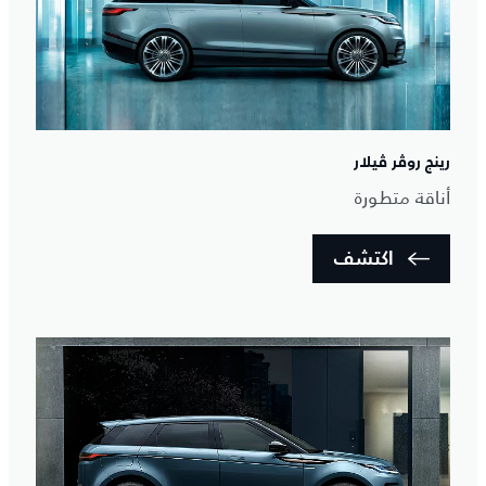
رينج روڤر ڤيلار
أناقة متطورة
اكتشف