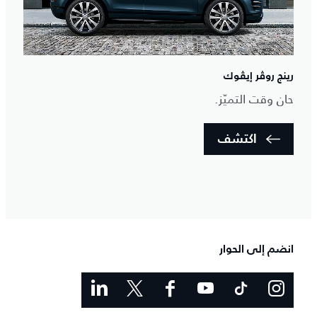
رينج روڤر إيڤوك
حان وقت التميّز.
اكتشف
انضم إلى الحوار