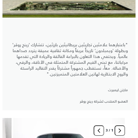
"باعتبارهما علامتَين تجاريتَين بريطانيتَين بارزتَين، تتشارك 'رينج روڤر'
وبطولة 'ويمبلدون' تاريخاً عريقاً ومكانة ثقافية عميقة يتردد صداهما
عالمياً. ويحتفي هذا التعاون بالبراعة الفائقة والريادة التي تقدمها
مركباتنا، مع تبني القيم المشتركة المتمثلة في الأناقة، والرقي،
والأصالة. معاً، نستقطب جمهوراً مشتركاً يقدر التقاليد الراسخة
والروح الابتكارية لهاتين العلامتين المتميزتين."
مارتن ليمبرت
العضو المنتدب لشركة رينج روڤر
3
/
1