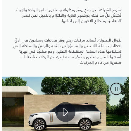
تقوم الشراكة بين رينج روڤر وبطولة ومبلدون على الريادة والإرث.
نُشكّل كلٌّ منا فئته بوضوح الغاية والالتزام بالتميز. نحن نضع
المعايير، ويتطلع الآخرون إلى اتباعها.
طوال البطولة، تُساند مركبات رينج روڤر فعاليات ومبلدون في أدقّ
لحظاتها، ناقلةً اللاعبين والمسؤولين بالثقة والرقيّ والسلطة التي
تستلزمها هذه الساحة المنقطعة النظير. ومع مضيّنا في كهربة
أسطولنا في ومبلدون، تُنجَز نسبة كبيرة من الرحلات بانبعاثات
صفرية من عادم المركبات.