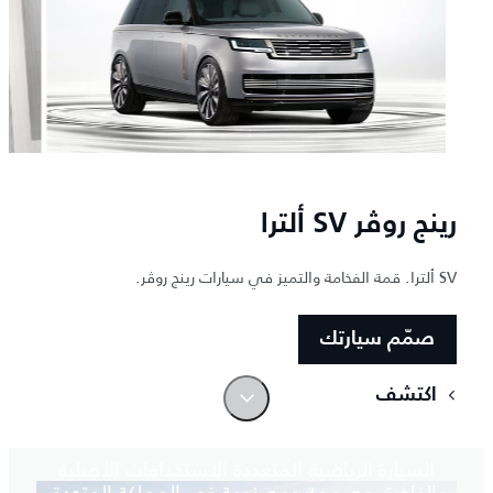
رينج روڤر SV ألترا
SV ألترا. قمة الفخامة والتميز في سيارات رينج روڤر.
صمّم سيارتك
اكتشف
مثال يحتذى به
السيارة الرياضية المتعددة الاستخدامات الأصلية