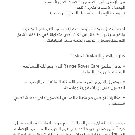
من الإثنين إلى الخميس: 9 صباحاً حتى 6 مساءً
الجمعة: 9 صباحاً حتى 1 ظهراً
(بتوقيت الإمارات، باستثناء العطل الرسمية)
لدعم أفضل، يتحدث فريقنا عدة لغات منها العربية والإنجليزية
والفرنسية، بالإضافة إلى لغات أخرى متداولة في منطقة الشرق
الأوسط وشمال أفريقيا، لتلبية جميع احتياجاتك.
خيارات الدعم الإضافية المتاحة:
• تنزيل تطبيق Range Rover Care الذي يتيح لك المساعدة
الرقمية على مدار الساعة.
• الوصول الفوري إلى قسم الأسئلة الشائعة عبر الإنترنت،
للحصول على إجابات فورية وواضحة.
• إمكانية التواصل مع وكيلك المحلي للحصول على دعم شخصي
مخصص.
يرجى ملاحظة أن جميع المكالمات مع مركز علاقات العملاء تُسجل
حرصاً على ضمان جودة الخدمة وتعزيز التدريب المستمر، بالإضافة
إلى التأكد من دقة المعلومات، مما يضمن لك تجربة سلسة وخالية