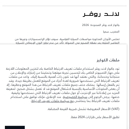
جاكوار لاند روڨر المحدودة: 2026
المغرب, سميا
تعكس الأوزان المذكورة مواصفات السيارة القياسية. سوف تؤثر الإكسسوارات وغيرها من
العناصر المثبتة بعد نقطة التصنيع في الحمولة. تأكد من عدم تجاوز الوزن الإجمالي للسيارة
والحد الأقصى لأحمال المحور عند تحميل السيارة بالإكسسوارات والركاب والسوائل والوقود
والحمولة.
ملفات الكوكيز
المعلومات والمواصفات والأسعار والألوان المذكورة على هذا الموقع قد تختلف من بلد إلى
آخر، كما أنّها قد تتغير بدون إشعار مسبق. الرجاء التواصل مع وكيلنا المحلي للتأكد من توفّرها
تود جاكوار لاند روڤر استخدام ملفات تعريف الارتباط الخاصة بك لتخزين المعلومات اللازمة
والتحقق من الأسعار.
على جهاز الكمبيوتر الخاص بك لتحسين تجربة موقعنا وتمكيننا من إخبارك والإعلان عن
منتجاتنا وخدماتنا، والتي نعتقد أنها قد تكون ذات أهمية بالنسبة إليك. واحد من ملفات
إن النقص العالمي في أشباه الموصلات يؤثر حاليًا
ملاحظة مهمة حول الصور والمواصفات.
تعريف الارتباط التي نستخدمها ضرورية لعدة أجزاء من الموقع للعمل بطريقة جيدة، وقد
في مواصفات تصميم السيارات وتوفر الخيارات وتوقيتات التصاميم. هذا ظرف ديناميكي
تم بالفعل إرسالها. يمكنك حذف جميع ملفات تعريف الارتباط من هذا الموقع وحظرها، إلا
للغاية، ونتيجة لذلك، قد لا تمثّل الصور المستخدَمة ضمن موقع الويب حاليًا المواصفات الحالية
أن بعض المكونات الأساسية بالنسبة لاشتغال الموقع قد لا تعمل بشكل صحيح. لمعرفة
بالكامل بالنسبة إلى الميزات والخيارات والحلية ومجموعات الألوان. يرجى استشارة وكيلك الذي
المزيد عن إعلاناتنا عبر الإنترنت أو حول ملفات تعريف الارتباط التي نستخدمها وكيفية
سيتمكّن من تأكيد أي تقييدات حالية معك للسماح لك باتخاذ قرار مدروس
حذفها، يرجى الرجوع إلى
سياسة الخصوصية
. عند الإغلاق، فإنك توافق على استخدام
الأرقام المقدمة هي نتيجة لاختبارات المصنع الرسمية وفقاً لتشريعات الاتحاد الأوروبي. قد
ملفات تعريف الارتباط بما يتماشى
مع سياسة ملفات تعريف الارتباط
.
يتباين استهلك الوقود الفعلي للمركبة عن ذلك المتحقق في تلك الاختبارات كما أن هذه
الأرقام بغرض المقارنة فحسب.
(VAT) الأسعار المعروضة تشمل ضريبة القيمة المضافة.
الأسعار المعروضة تشمل ضريبة القيمة المضافة (VAT).
تطبق الأسعار على طرازات 2024 فقط.
تطبالأسعار تنطبق فقط على الطرازات المصنعة في عام 2026.