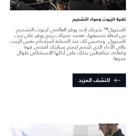
تقنية الزيوت ومواد التشحيم
كاسترول™ شريك لاند روڤر العالمي لزيوت التشحيم.
من لحظة تصنيعها، تعتمد محركات رينج روڤر على زيت
كاسترول. ونضمن لك عند الصيانة استخدام نفس الزيت
عالي الأداء الذي صُمم ليمنح سيارتك أقصى قوة
وكفاءة، محافظين بذلك على أدائها الاستثنائي طوال
عمرها.
اكتشف المزيد