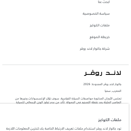
ابحث عنا
سياسة الخصوصية
ملفات الكوكيز
خريطة الموقع
شركة جاكوار لاند روڤر
جاكوار لاند روڨر المحدودة: 2026
المغرب, سميا
تعكس الأوزان المذكورة مواصفات السيارة القياسية. سوف تؤثر الإكسسوارات وغيرها من
العناصر المثبتة بعد نقطة التصنيع في الحمولة. تأكد من عدم تجاوز الوزن الإجمالي للسيارة
والحد الأقصى لأحمال المحور عند تحميل السيارة بالإكسسوارات والركاب والسوائل والوقود
والحمولة.
ملفات الكوكيز
المعلومات والمواصفات والأسعار والألوان المذكورة على هذا الموقع قد تختلف من بلد إلى
آخر، كما أنّها قد تتغير بدون إشعار مسبق. الرجاء التواصل مع وكيلنا المحلي للتأكد من توفّرها
تود جاكوار لاند روڤر استخدام ملفات تعريف الارتباط الخاصة بك لتخزين المعلومات اللازمة
والتحقق من الأسعار.