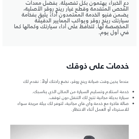
دع الخبراء يهتمون بكل تفصيلة. بفضل معدات
الفحص المتقدمة وقطع غيار رينج روڤر الأصلية،
يضمن فنيو الخدمة المعتمدون أداءً يليق بفخامة
سيارتك رينج روڤر ويواكب المعايير الدقيقة
المخصصة لها. لتحافظ على أداء سيارتك وكمالها كما
في أول يوم.
خدمات على ذوقك
عندما يحين وقت صيانة رينج روڤر، نضع راحتك أولاً: نقدم لك
خدمة استلام وتسليم السيارة من المكان الذي يناسبك.
سيارة بديلة مجانية تتيح لك التنقل دون توقف.
صالة فاخرة مع خدمة واي فاي مجانية، لتوفر لك بيئة مريحة سواء
للاسترخاء أو العمل أثناء الانتظار.