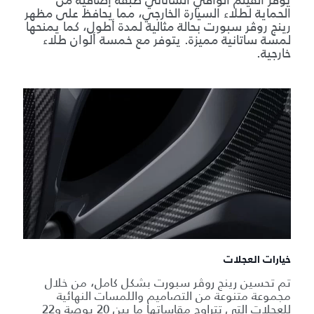
يوفّر الفيلم الواقي الساتاني طبقة إضافية من
الحماية لطلاء السيارة الخارجي، مما يحافظ على مظهر
رينج روڤر سبورت بحالة مثالية لمدة أطول، كما يمنحها
لمسة ساتانية مميزة. يتوفر مع خمسة ألوان طلاء
خارجية.
خيارات العجلات
تم تحسين رينج روڤر سبورت بشكل كامل، من خلال
مجموعة متنوعة من التصاميم واللمسات النهائية
للعجلات التي تتراوح مقاساتها ما بين 20 بوصة و22