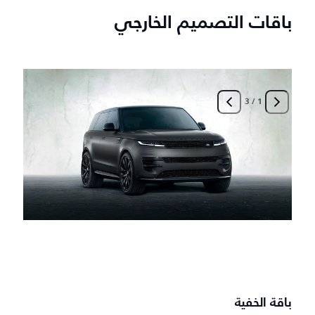
باقات التصميم الخارجي
3
/
1
ب
أ
-
-
-
-
باقة الخفية