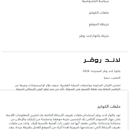
سياسة الخصوصية
ملفات الكوكيز
خريطة الموقع
شركة جاكوار لاند روڤر
جاكوار لاند روڨر المحدودة: 2026
المغرب, سميا
تعكس الأوزان المذكورة مواصفات السيارة القياسية. سوف تؤثر الإكسسوارات وغيرها من
العناصر المثبتة بعد نقطة التصنيع في الحمولة. تأكد من عدم تجاوز الوزن الإجمالي للسيارة
والحد الأقصى لأحمال المحور عند تحميل السيارة بالإكسسوارات والركاب والسوائل والوقود
والحمولة.
ملفات الكوكيز
المعلومات والمواصفات والأسعار والألوان المذكورة على هذا الموقع قد تختلف من بلد إلى
آخر، كما أنّها قد تتغير بدون إشعار مسبق. الرجاء التواصل مع وكيلنا المحلي للتأكد من توفّرها
تود جاكوار لاند روڤر استخدام ملفات تعريف الارتباط الخاصة بك لتخزين المعلومات اللازمة
والتحقق من الأسعار.
على جهاز الكمبيوتر الخاص بك لتحسين تجربة موقعنا وتمكيننا من إخبارك والإعلان عن
منتجاتنا وخدماتنا، والتي نعتقد أنها قد تكون ذات أهمية بالنسبة إليك. واحد من ملفات
إن النقص العالمي في أشباه الموصلات يؤثر حاليًا
ملاحظة مهمة حول الصور والمواصفات.
تعريف الارتباط التي نستخدمها ضرورية لعدة أجزاء من الموقع للعمل بطريقة جيدة، وقد
في مواصفات تصميم السيارات وتوفر الخيارات وتوقيتات التصاميم. هذا ظرف ديناميكي