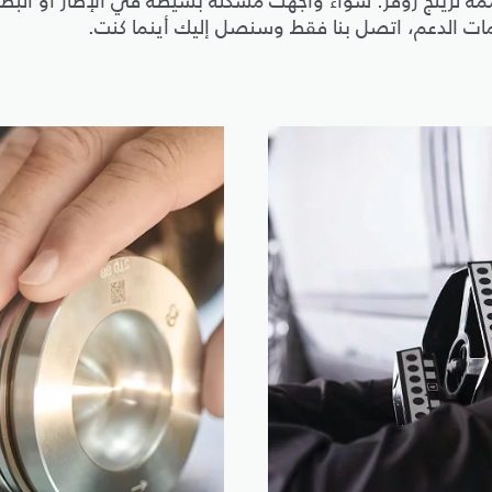
صممة لرينج روڤر. سواء واجهت مشكلة بسيطة في الإطار أو البط
مات الدعم، اتصل بنا فقط وسنصل إليك أينما كنت.