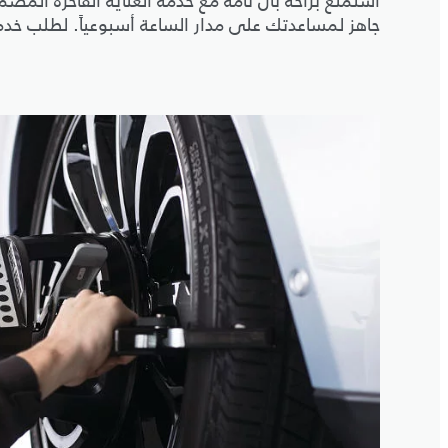
استمتع براحة بال تامة مع خدمة العناية الفاخرة الم
جاهز لمساعدتك على مدار الساعة أسبوعياً. لطلب خد