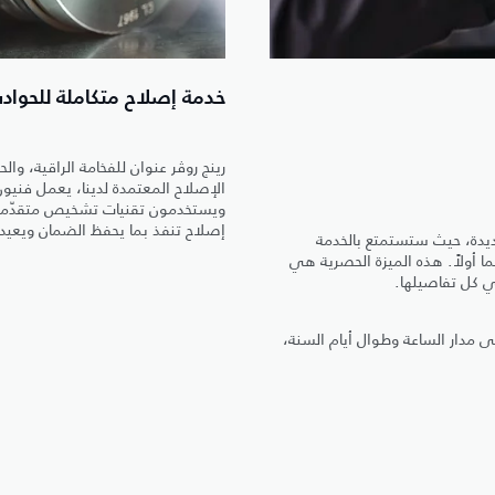
خدمة إصلاح متكاملة للحواد
رينج روڤر عنوان للفخامة الراقية، و
الإصلاح المعتمدة لدينا، يعمل فني
ويستخدمون تقنيات تشخيص متقدّمة ت
إصلاح تنفذ بما يحفظ الضمان ويعيد لل
جديدة، حيث ستستمتع بالخدمة
لى الطريق لمدة 5 سنوات أو 150,000 كم، أيهما أولاً. هذه الميزة الحصرية هي
ي كل تفاصيلها.
ى مدار الساعة وطوال أيام السنة،