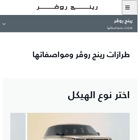
رينج روڤر
طرازات ومواصفاتها
طرازات رينج روڤر ومواصفاتها
اختر نوع الهيكل