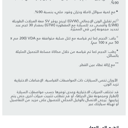
90%.
▲
مع كمية سوائل كاملة وخزان وقود مليء بنسبة 90%.
◇
تم تقليل الوزن الإجمالي (GVW) لرينج روڤر SV معة العجلات الطويلة
(LWB) وأقصى حد للسيارة مع المقطورة (GTW) بمقدار 30 كجم عند
تحديد مجموعة إس ڤي المميّزة.
✧
جاف: الحجم كما تم قياسه مع كتل صلبة متوافقة مع VDA (‏200 مم x
✦
رطب: الحجم كما تم قياسه من خلال محاكاة مساحة التحميل المليئة
بالسائل.
**
مع إزالة غطاء عين القطر.
​ الأوزان تخص السيارات ذات المواصفات القياسية. الإضافات الاختيارية
تزيد الوزن.
قد تختلف الميزات الاختيارية ومدى توفرها حسب مواصفات السيارة
(الطراز ومجموعة نقل الحركة)، أو قد تتطلب تثبيت ميزات أخرى حتى يتم
تركيبها. يُرجى الاتصال بالوكيل المحلّي للحصول على مزيد من التفاصيل
أو تهيئة سيارتك عبر
انضم إلى الحوار