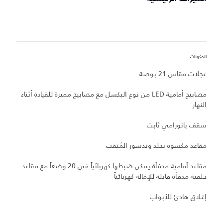
المكونات:
ميز
عجلات مقاس 21 بوصة
عج
مصابيح أمامية LED من نوع البكسل مع مصابيح مميزة للقيادة أثناء
نظ
النهار
م
سقف بانورامي ثابت
مقاعد مكسوة بجلد وندسور المُثقب
م
مقاعد أمامية مدفأة يمكن ضبطها كهربائياً في 20 وضعاً مع مقاعد
ا
خلفية مدفأة قابلة للإمالة كهربائياً
ش
إغلاق هادئ للأبواب