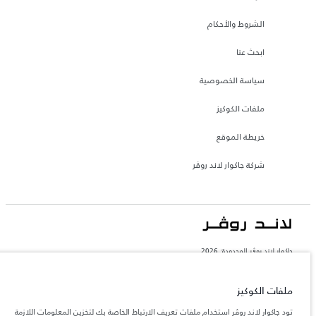
الشروط والأحكام
ابحث عنا
سياسة الخصوصية
ملفات الكوكيز
خريطة الموقع
شركة جاكوار لاند روڤر
جاكوار لاند روڨر المحدودة: 2026
المغرب, سميا
تعكس الأوزان المذكورة مواصفات السيارة القياسية. سوف تؤثر الإكسسوارات وغيرها من
ملفات الكوكيز
العناصر المثبتة بعد نقطة التصنيع في الحمولة. تأكد من عدم تجاوز الوزن الإجمالي للسيارة
والحد الأقصى لأحمال المحور عند تحميل السيارة بالإكسسوارات والركاب والسوائل والوقود
تود جاكوار لاند روڤر استخدام ملفات تعريف الارتباط الخاصة بك لتخزين المعلومات اللازمة
والحمولة.