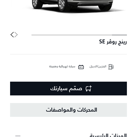
رينج روڤر SE
ر
البنزين/الديزل
سيارة كهربائية وهجينة
صمّم سيارتك
المحركات والمواصفات
الميزات الرئيسية