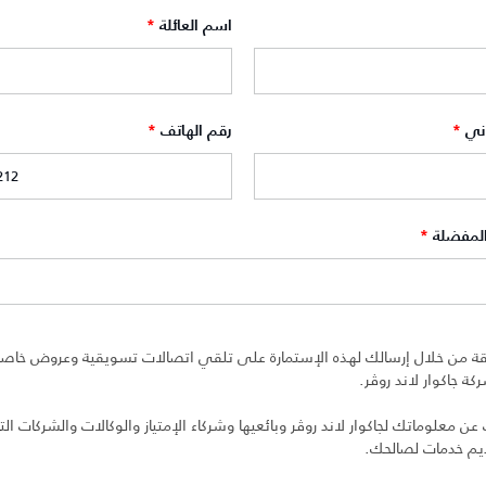
اسم العائلة
*
وني
*
رقم الهاتف
*
المفضلة
*
ة من خلال إرسالك لهذه الإستمارة على تلقي اتصالات تسويقية وعروض خاصة 
ة جاكوار لاند روڤر.
 معلوماتك لجاكوار لاند روڤر وبائعيها وشركاء الإمتياز والوكالات والشركات التا
ديم خدمات لصالحك.