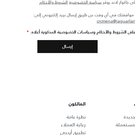
ى جاكوار لاند روڤر
سياسة الخصوصية
الشروط والأحكام
افقتك في أي وقت عن طريق إرسال بريد إلكتروني إلى:
crcmena@jaguarla
لى الشروط والأحكام وسياسات الخصوصية المذكورة أعلاه.
*
المالكون
جديدة
نظرة عامة
لمستعملة
رعاية العملاء
تطبيق أردحي