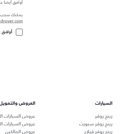
أوافق أيضا عل
يمكنك سحب مو
ndrover.com
أوافق ع
السيارات
العروض والتمويل
رينج روڤر
عروض السيارات ال
رينج روڤر سبورت
عروض السيارات ا
رينج روڤر ڤيلار
عروض المالكين