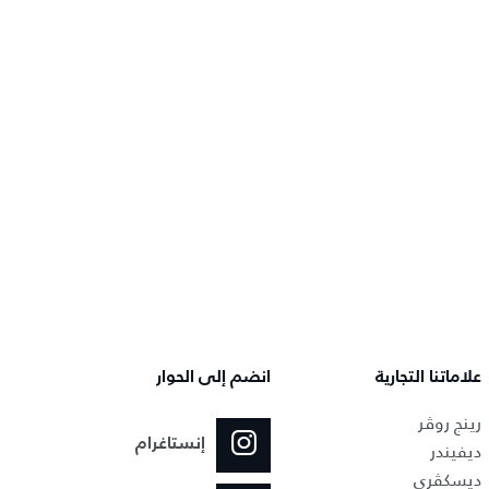
علاماتنا التجارية
انضم إلى الحوار
رينج روڤر
إنستاغرام
ديفيندر
ديسكڤري