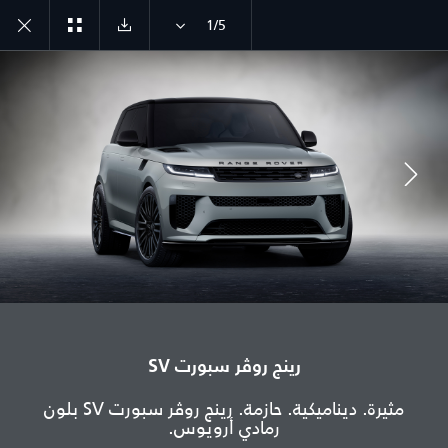
1/5
انضم إلى الحوار
الدولة
مصر
رينج روڤر سبورت SV
اللغة
مثيرة. ديناميكية. حازمة. رينج روڤر سبورت SV بلون
عربي
رمادي أرويوس.
الوكيل المعتمد