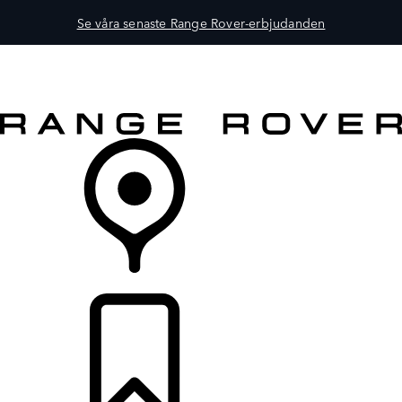
Se våra senaste Range Rover-erbjudanden
FORDON
ÄGANDE
UTFORSKA
KÖP NU
ÅTERFÖRSÄLJARE