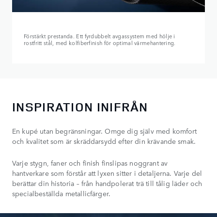
Förstärkt prestanda. Ett fyrdubbelt avgassystem med hölje i
rostfritt stål, med kolfiberfinish för optimal värmehantering.
INSPIRATION INIFRÅN
En kupé utan begränsningar. Omge dig själv med komfort
och kvalitet som är skräddarsydd efter din krävande smak.
Varje stygn, faner och finish finslipas noggrant av
hantverkare som förstår att lyxen sitter i detaljerna. Varje del
berättar din historia – från handpolerat trä till tålig läder och
specialbeställda metallicfärger.