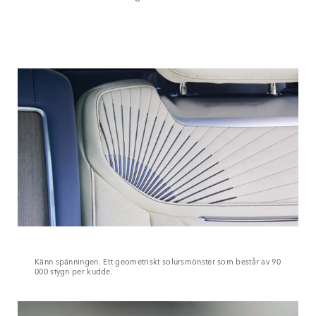
Känn spänningen. Ett geometriskt solursmönster som består av 90
000 stygn per kudde.