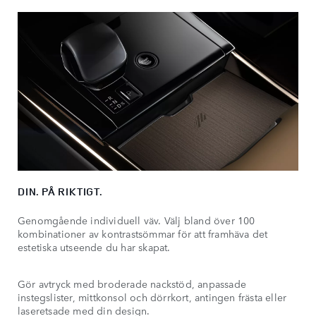
DIN. PÅ RIKTIGT.
Genomgående individuell väv. Välj bland över 100
kombinationer av kontrastsömmar för att framhäva det
estetiska utseende du har skapat.
Gör avtryck med broderade nackstöd, anpassade
instegslister, mittkonsol och dörrkort, antingen frästa eller
laseretsade med din design.