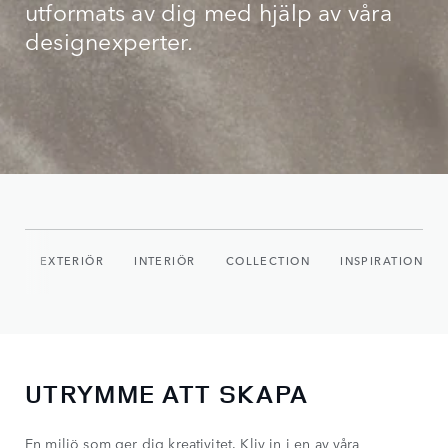
utformats av dig med hjälp av våra
designexperter.
IO
EXTERIÖR
INTERIÖR
COLLECTION
INSPIRATION
UTRYMME ATT SKAPA
En miljö som ger dig kreativitet. Kliv in i en av våra