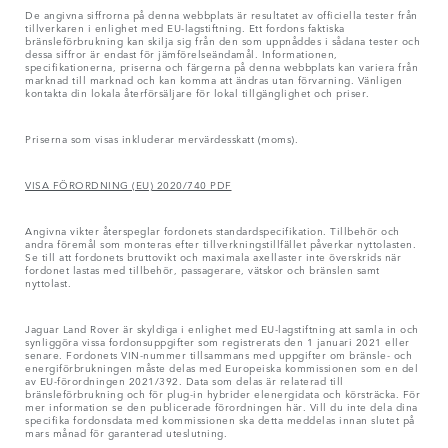
De angivna siffrorna på denna webbplats är resultatet av officiella tester från
tillverkaren i enlighet med EU-lagstiftning. Ett fordons faktiska
bränsleförbrukning kan skilja sig från den som uppnåddes i sådana tester och
dessa siffror är endast för jämförelseändamål. Informationen,
specifikationerna, priserna och färgerna på denna webbplats kan variera från
marknad till marknad och kan komma att ändras utan förvarning. Vänligen
kontakta din lokala återförsäljare för lokal tillgänglighet och priser.
Priserna som visas inkluderar mervärdesskatt (moms).
VISA FÖRORDNING (EU) 2020/740 PDF
Angivna vikter återspeglar fordonets standardspecifikation. Tillbehör och
andra föremål som monteras efter tillverkningstillfället påverkar nyttolasten.
Se till att fordonets bruttovikt och maximala axellaster inte överskrids när
fordonet lastas med tillbehör, passagerare, vätskor och bränslen samt
nyttolast.
Jaguar Land Rover är skyldiga i enlighet med EU-lagstiftning att samla in och
synliggöra vissa fordonsuppgifter som registrerats den 1 januari 2021 eller
senare. Fordonets VIN-nummer tillsammans med uppgifter om bränsle- och
energiförbrukningen måste delas med Europeiska kommissionen som en del
av EU-förordningen 2021/392. Data som delas är relaterad till
bränsleförbrukning och för plug-in hybrider elenergidata och körsträcka. För
mer information se den publicerade förordningen här. Vill du inte dela dina
specifika fordonsdata med kommissionen ska detta meddelas innan slutet på
mars månad för garanterad uteslutning.