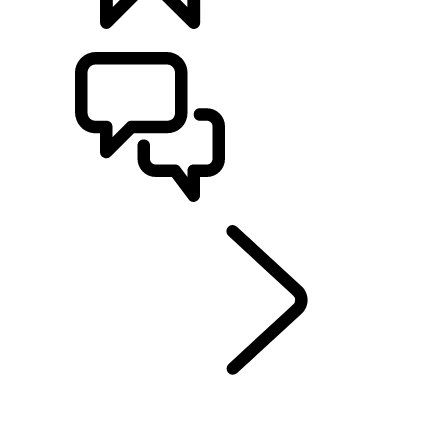
BYGG
SUPPORT OCH CHATT
UTFORSKA SV
...
SV
BESPOKE
ÖVERSIKT
SV BESPOKE
Range Rover By SV Bespoke