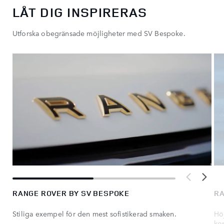
LÅT DIG INSPIRERAS
Utforska obegränsade möjligheter med SV Bespoke.
RANGE ROVER BY SV BESPOKE
RA
Stiliga exempel för den mest sofistikerad smaken.
Hö
ko