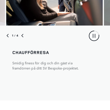
2
/ 4
EN OMFATTANDE PRESENTATION
En kombination av intensivt surroundljud och
intelligent 3D-belysning. Hjärtat av din Range
Rover väcks dramatiskt till liv framför dina
ögon.