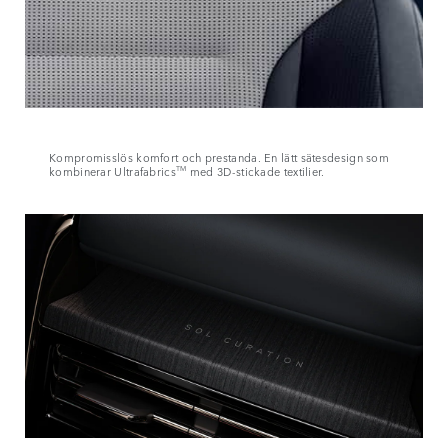
Kompromisslös komfort och prestanda. En lätt sätesdesign som
kombinerar Ultrafabrics
TM
med 3D-stickade textilier.