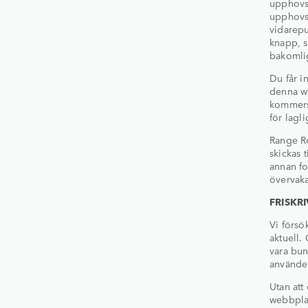
upphovsr
upphovsr
vidarepu
knapp, s
bakomli
Du får i
denna we
kommersi
för lagli
Range Ro
skickas 
annan fo
övervaka
FRISKR
Vi försö
aktuell.
vara bun
använde
Utan att
webbplat