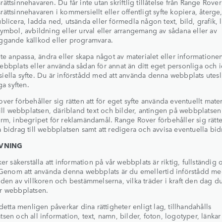
ättsinnehavaren. Du får inte utan skriftlig tillåtelse från Range Rover
ättsinnehavaren i kommersiellt eller offentligt syfte kopiera, återge
blicera, ladda ned, utsända eller förmedla någon text, bild, grafik, 
ymbol, avbildning eller urval eller arrangemang av sådana eller av
ggande källkod eller programvara.
nte anpassa, ändra eller skapa något av materialet eller informatione
bbplats eller använda sådan för annat än ditt eget personliga och i
ella syfte. Du är införstådd med att använda denna webbplats utes
ga syften.
ver förbehåller sig rätten att för eget syfte använda eventuellt mate
till webbplatsen, däribland text och bilder, antingen på webbplatsen 
rm, inbegripet för reklamändamål. Range Rover förbehåller sig rätte
 bidrag till webbplatsen samt att redigera och avvisa eventuella bid
IVNING
ker säkerställa att information på vår webbplats är riktig, fullständig 
 Genom att använda denna webbplats är du emellertid införstådd me
den av villkoren och bestämmelserna, vilka träder i kraft den dag du
r webbplatsen.
 detta menligen påverkar dina rättigheter enligt lag, tillhandahålls
sen och all information, text, namn, bilder, foton, logotyper, länka