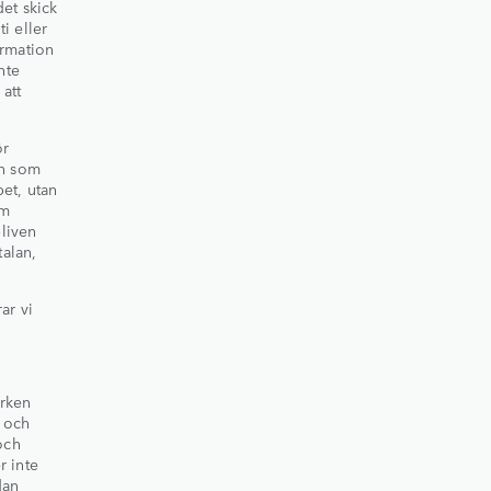
det skick
i eller
ormation
nte
 att
ör
on som
et, utan
om
bliven
talan,
ar vi
ärken
- och
och
r inte
dan