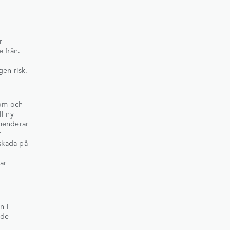
r
 från.
en risk.
nom och
l ny
menderar
r
 skada på
ar
n i
nde