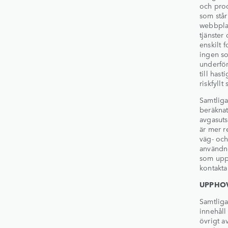
och prod
som står
webbplat
tjänster
enskilt 
ingen so
underför
till has
riskfyllt
Samtliga
beräknat
avgasuts
är mer r
väg- och
användni
som uppn
kontakta
UPPHO
Samtliga
innehåll
övrigt a