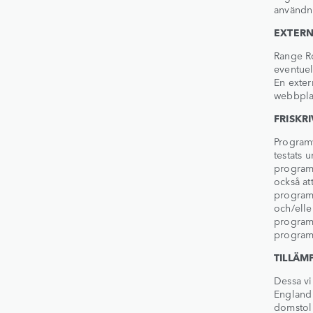
användni
EXTERN
Range Ro
eventuel
En exter
webbplat
FRISKR
Program
testats 
programv
också at
programv
och/elle
programv
programv
TILLÄM
Dessa vi
England 
domstol 