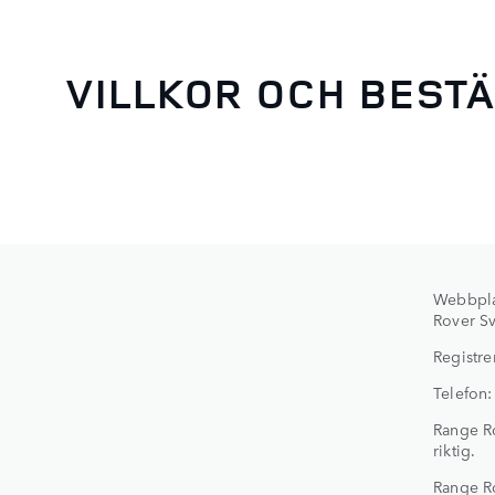
VILLKOR OCH BEST
Webbpl
Rover Sv
Registre
Telefon:
Range Ro
riktig.
Range Rov