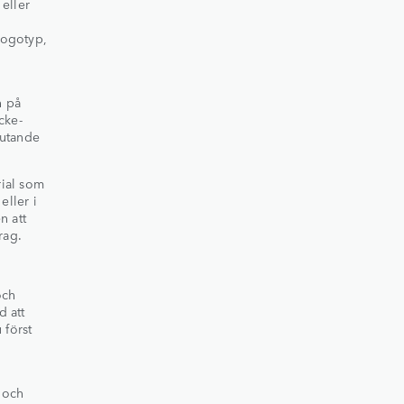
 eller
,
logotyp,
n på
cke-
lutande
rial som
eller i
n att
rag.
och
d att
 först
r och