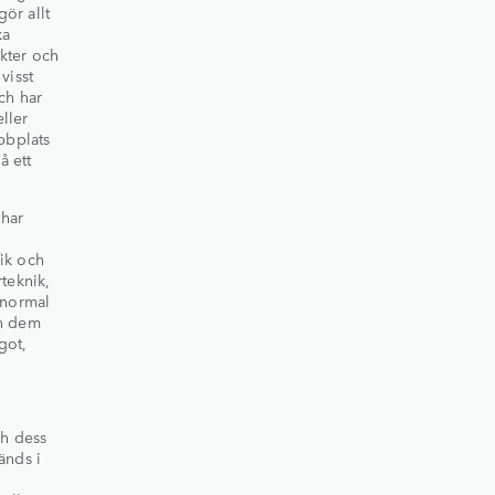
ör allt
ka
kter och
visst
ch har
ller
bbplats
å ett
 har
fik och
teknik,
 normal
ån dem
got,
ch dess
änds i