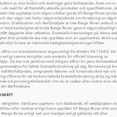
uktion av sina fordon och ändringar görs fortlöpande. Även om vi g
 i vår makt för att framställa aktuella produkter och specifikationer, s
sen inte uppfattas som någon ofelbar guide till Range Rover produ
 och den utgör inte heller något erbjudande om försäljning av något 
fordon. Distributörer och återförsäljare är inte Range Rover ombud o
m helst behörighet att binda Range Rover genom något uttryckligt e
stått åtagande eller utfästelse. Eventuella hänvisningar på denna we
tighet eller prestanda ska inte uppfattas som en uppmuntran att köra p
 sätt eller fortare än nationella hastighetsbegränsningar tillåter.
 siffror om bränsleekonomi anges enligt EU-direktiv 93/116/EG. De
s enligt samma körcykler som används för officiell klassning av
läpp. De kan inte jämföras med tidigare siffror för jämn fart/stadstra
epresentativa för faktisk bränsleförbrukning på väg. Beroende på kör
 trafikförhållanden, omgivande faktorer och fordonets skick kan vid
ng siffrorna för ett fordons faktiska bränsleförbrukning skilja sig fr
ås vid provningsförfarandet. Om du är osäker eller undrar över nå
 din återförsäljare.
VSRÄTT
 rättigheter, däribland upphovs- och databasrätt, till webbplatsen o
 tillhör eller innehas enligt licens upplåten till Range Rover eller anv
v Range Rover enligt vad som medges enligt gällande rätt eller