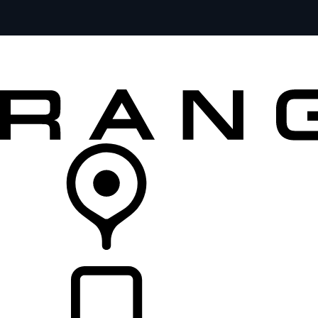
FORDON
ÄGANDE
UTFORSKA
KÖP NU
ÅTERFÖRSÄLJARE