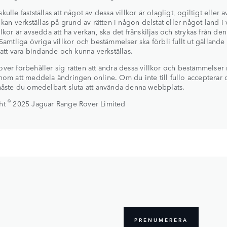
ulle fastställas att något av dessa villkor är olagligt, ogiltigt eller a
e kan verkställas på grund av rätten i någon delstat eller något land i 
llkor är avsedda att ha verkan, ska det frånskiljas och strykas från de
 Samtliga övriga villkor och bestämmelser ska förbli fullt ut gällande
a att vara bindande och kunna verkställas.
ver förbehåller sig rätten att ändra dessa villkor och bestämmelser
nom att meddela ändringen online. Om du inte till fullo accepterar 
måste du omedelbart sluta att använda denna webbplats.
©
ht
2025 Jaguar Range Rover Limited
PRENUMERERA