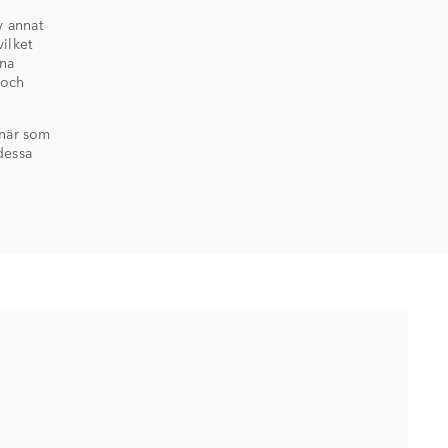
v annat
vilket
nna
 och
 när som
dessa