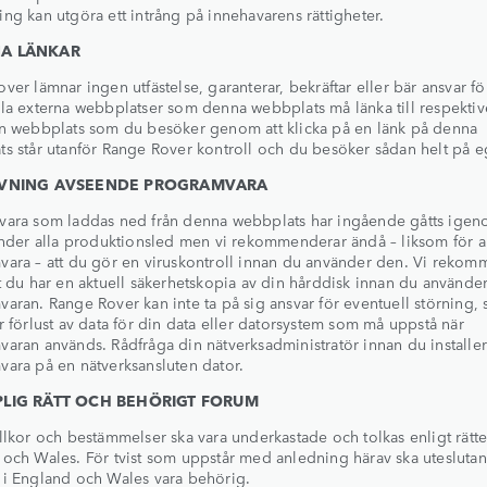
ng kan utgöra ett intrång på innehavarens rättigheter.
A LÄNKAR
ver lämnar ingen utfästelse, garanterar, bekräftar eller bär ansvar fö
la externa webbplatser som denna webbplats må länka till respektive
n webbplats som du besöker genom att klicka på en länk på denna
s står utanför Range Rover kontroll och du besöker sådan helt på eg
IVNING AVSEENDE PROGRAMVARA
vara som laddas ned från denna webbplats har ingående gåtts ige
under alla produktionsled men vi rekommenderar ändå – liksom för al
ara – att du gör en viruskontroll innan du använder den. Vi rekom
t du har en aktuell säkerhetskopia av din hårddisk innan du använde
aran. Range Rover kan inte ta på sig ansvar för eventuell störning,
r förlust av data för din data eller datorsystem som må uppstå när
aran används. Rådfråga din nätverksadministratör innan du installer
ara på en nätverksansluten dator.
PLIG RÄTT OCH BEHÖRIGT FORUM
llkor och bestämmelser ska vara underkastade och tolkas enligt rätte
och Wales. För tvist som uppstår med anledning härav ska utesluta
i England och Wales vara behörig.