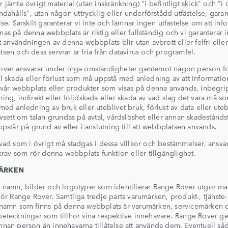
 jämte övrigt material (utan inskränkning) "i befintligt skick" och "i 
andahålls", utan någon uttrycklig eller underförstådd utfästelse, garant
lse. Särskilt garanterar vi inte och lämnar ingen utfästelse om att inf
as på denna webbplats är riktig eller fullständig och vi garanterar i
tt användningen av denna webbplats blir utan avbrott eller felfri eller
sen och dess servrar är fria från datavirus och programfel.
over ansvarar under inga omständigheter gentemot någon person f
l skada eller förlust som må uppstå med anledning av att informati
 vår webbplats eller produkter som visas på denna används, inbegrip
ing, indirekt eller följdskada eller skada av vad slag det vara må s
med anledning av bruk eller uteblivet bruk, förlust av data eller ute
avsett om talan grundas på avtal, vårdslöshet eller annan skadestånds
ppstår på grund av eller i anslutning till att webbplatsen används.
vad som i övrigt må stadgas i dessa villkor och bestämmelser, ansvar
 krav som rör denna webbplats funktion eller tillgänglighet.
ÄRKEN
 namn, bilder och logotyper som identifierar Range Rover utgör m
hör Range Rover. Samtliga tredje parts varumärken, produkt-, tjänste
snamn som finns på denna webbplats är varumärken, servicemärken 
eteckningar som tillhör sina respektive innehavare. Range Rover ge
nan person än innehavarna tillåtelse att använda dem. Eventuell så