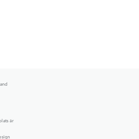
Land
lats är
design