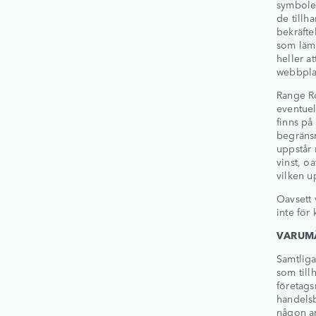
symboler
de tillh
bekräfte
som lämn
heller a
webbplat
Range R
eventuel
finns på
begränsn
uppstår 
vinst, o
vilken u
Oavsett 
inte för
VARUM
Samtliga
som till
företag
handelsb
någon an