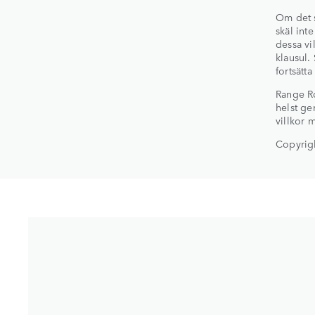
Om det sk
skäl int
dessa vi
klausul.
fortsätt
Range Ro
helst ge
villkor 
Copyrig