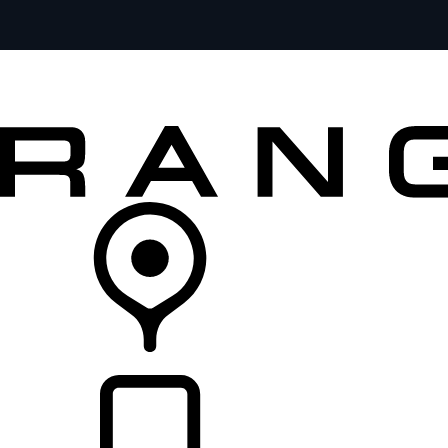
FORDON
ÄGANDE
UTFORSKA
KÖP NU
ÅTERFÖRSÄLJARE