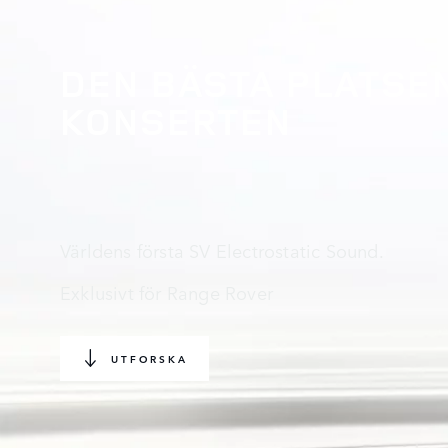
DEN BÄSTA PLATSE
KONSERTEN
Världens första SV Electrostatic Sound.
Exklusivt för Range Rover
UTFORSKA