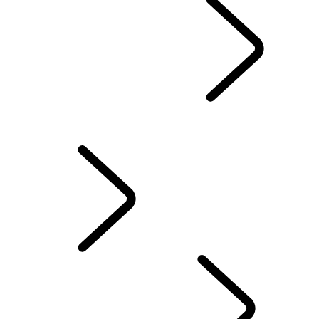
RANGE ROVER KAPITEL
...
London editions
Range Rover Sport Challenges
ELEKTROSTATISKT LJUD
UTFORSKA