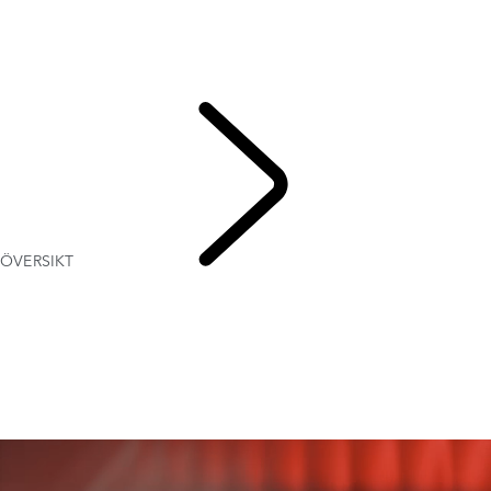
GALLERI
MODELLER OCH SPECIFIKATIONER
TILLVAL OCH TILLBEHÖR
FÅ EN OFFERT
TWENTY EDITION
ÖVERSIKT
RANGE RO