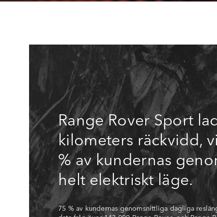
Range Rover Sport lad
kilometers räckvidd, vi
% av kundernas genoms
helt elektriskt läge.
75 % av kundernas genomsnittliga dagliga resläng
data från över 143 000 Range Rover- och Range R