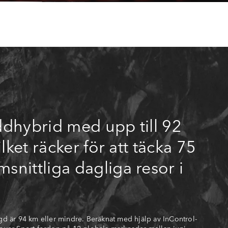
dhybrid med upp till 92
lket räcker för att täcka 75
nittliga dagliga resor i
d är 94 km eller mindre. Beräknat med hjälp av InControl-
over Sport-fordon på 12 globala marknader mellan juni