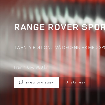
RANGE ROVER SPO
TWENTY EDITION: TVÅ DECENNIER MED SPO
Från 1 096 900 kr
BYGG DIN EGEN
LÄS MER