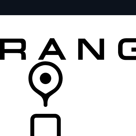
FORDON
ÄGANDE
UTFORSKA
KÖP NU
ÅTERFÖRSÄLJARE