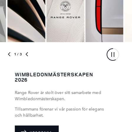
2
/ 3
SV BESPOKE
Byggd av oss. Skapad av dig.
UTFORSKA