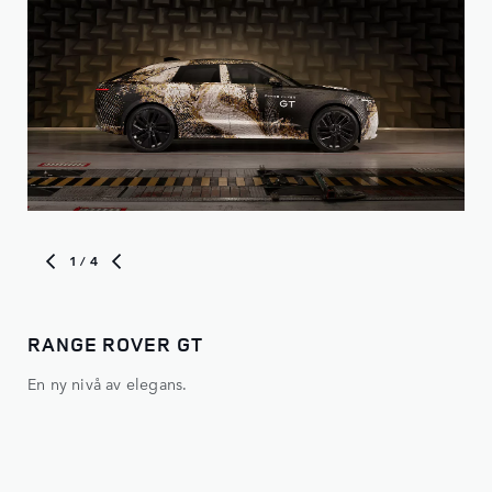
1
/ 4
RANGE ROVER GT
NY
En ny nivå av elegans.
Den 