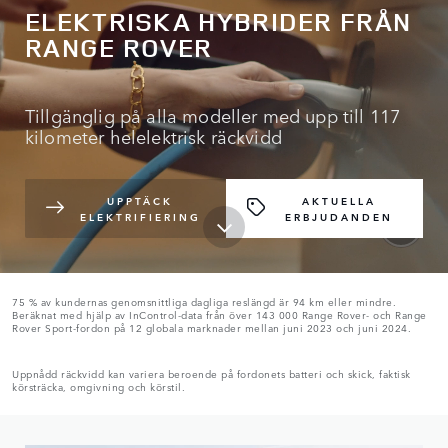
ELEKTRISKA HYBRIDER FRÅN
RANGE ROVER
Tillgänglig på alla modeller med upp till 117
kilometer helelektrisk räckvidd
UPPTÄCK
AKTUELLA
ELEKTRIFIERING
ERBJUDANDEN
75 % av kundernas genomsnittliga dagliga reslängd är 94 km eller mindre.
Beräknat med hjälp av InControl-data från över 143 000 Range Rover- och Range
Rover Sport-fordon på 12 globala marknader mellan juni 2023 och juni 2024.
Uppnådd räckvidd kan variera beroende på fordonets batteri och skick, faktisk
körsträcka, omgivning och körstil.