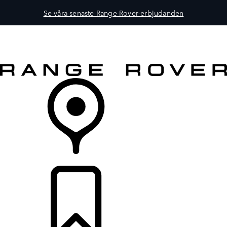
Se våra senaste Range Rover-erbjudanden
FORDON
ÄGANDE
UTFORSKA
KÖP NU
ÅTERFÖRSÄLJARE