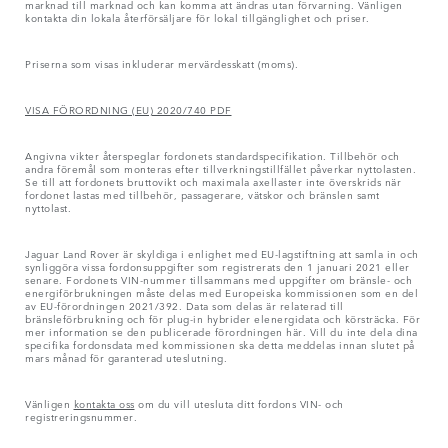
marknad till marknad och kan komma att ändras utan förvarning. Vänligen
kontakta din lokala återförsäljare för lokal tillgänglighet och priser.
Priserna som visas inkluderar mervärdesskatt (moms).
VISA FÖRORDNING (EU) 2020/740 PDF
Angivna vikter återspeglar fordonets standardspecifikation. Tillbehör och
andra föremål som monteras efter tillverkningstillfället påverkar nyttolasten.
Se till att fordonets bruttovikt och maximala axellaster inte överskrids när
fordonet lastas med tillbehör, passagerare, vätskor och bränslen samt
nyttolast.
Jaguar Land Rover är skyldiga i enlighet med EU-lagstiftning att samla in och
synliggöra vissa fordonsuppgifter som registrerats den 1 januari 2021 eller
senare. Fordonets VIN-nummer tillsammans med uppgifter om bränsle- och
energiförbrukningen måste delas med Europeiska kommissionen som en del
av EU-förordningen 2021/392. Data som delas är relaterad till
bränsleförbrukning och för plug-in hybrider elenergidata och körsträcka. För
mer information se den publicerade förordningen här. Vill du inte dela dina
specifika fordonsdata med kommissionen ska detta meddelas innan slutet på
mars månad för garanterad uteslutning.
Vänligen
kontakta oss
om du vill utesluta ditt fordons VIN- och
registreringsnummer.