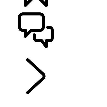
BYGG
SUPPORT OCH CHATT
UTFORSKA RANGE ROVER ELEKTRISK
...
EL- OCH
HYBRIDLADDNING
GÅ ELEKTRISKT MED RANGE ROVER
ELKÖRSTRÄCKA