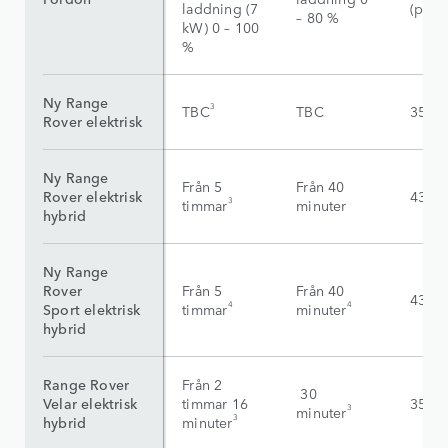
laddning (7
(peak
– 80 %
kW) 0 – 100
%
Ny Range
3
TBC
TBC
350 
Rover elektrisk
Ny Range
Från 5
Från 40
Rover elektrisk
43 k
3
timmar
minuter
hybrid
Ny Range
Rover
Från 5
Från 40
43 k
4
4
Sport elektrisk
timmar
minuter
hybrid
Range Rover
Från 2
30
Velar elektrisk
timmar 16
35 k
3
minuter
3
hybrid
minuter