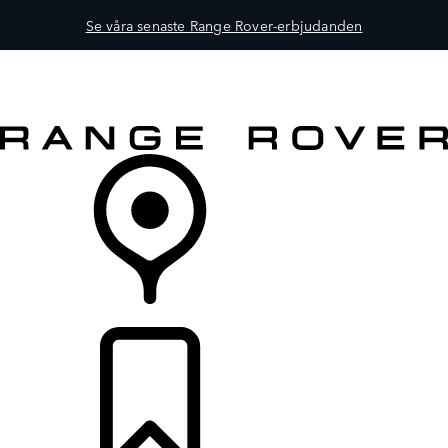
Se våra senaste Range Rover-erbjudanden
FORDON
ÄGANDE
UTFORSKA
KÖP NU
ÅTERFÖRSÄLJARE