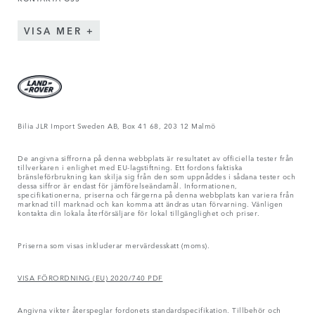
VISA MER
Bilia JLR Import Sweden AB, Box 41 68, 203 12 Malmö
De angivna siffrorna på denna webbplats är resultatet av officiella tester från
tillverkaren i enlighet med EU-lagstiftning. Ett fordons faktiska
bränsleförbrukning kan skilja sig från den som uppnåddes i sådana tester och
dessa siffror är endast för jämförelseändamål. Informationen,
specifikationerna, priserna och färgerna på denna webbplats kan variera från
marknad till marknad och kan komma att ändras utan förvarning. Vänligen
kontakta din lokala återförsäljare för lokal tillgänglighet och priser.
Priserna som visas inkluderar mervärdesskatt (moms).
VISA FÖRORDNING (EU) 2020/740 PDF
Angivna vikter återspeglar fordonets standardspecifikation. Tillbehör och