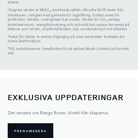
platser.
2
Angivna värden är NEDC
beräknade utifrån officiella WLTP-tester från
2
tillverkaren i enlighet med gällande EU-lagstiftning. Endast avsett för
jämförelse. Värden i verkligheten kan avvika. Värden för CO
-utsläpp
2
bränsleekonomi, energiförbrukning och räckvidd kan variera beroende på
faktorer som körstil, miljöförhållanden, last, monterade hjul och tillbehör.
3
Kabel för elbilar är endast tillgänglig på vissa marknader. Kontakta din
lokala återförsäljare.
4
Följ instruktionerna i handboken för att ansluta Mode 2-kabeln på korrekt
sätt.
EXKLUSIVA UPPDATERINGAR
Det senaste om Range Rover, direkt från skaparna.
PRENUMERERA