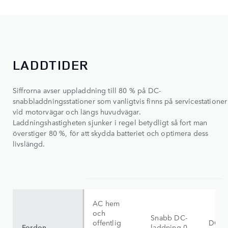
LADDTIDER
Siffrorna avser uppladdning till 80 % på DC-
snabbladdningsstationer som vanligtvis finns på servicestationer
vid motorvägar och längs huvudvägar.
Laddningshastigheten sjunker i regel betydligt så fort man
överstiger 80 %, för att skydda batteriet och optimera dess
livslängd.
AC hem
och
Snabb DC-
offentlig
DC C
Fordon
laddning 0