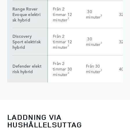
Range Rover
Från 2
30
Evoque elektri
timmar 12
32 k
3
minuter
3
sk hybrid
minuter
Discovery
Från 2
30
Sport elektrisk
timmar 12
32 k
3
minuter
3
hybrid
minuter
Från 2
Defender elekt
Från 30
timmar 30
40 k
3
risk hybrid
minuter
3
minuter
LADDNING VIA
HUSHÅLLELSUTTAG