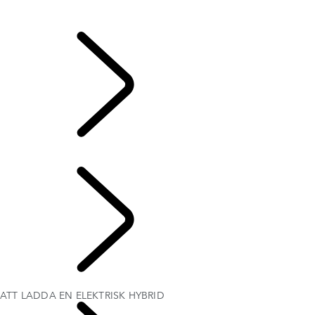
EL- OCH HYBRIDLADDNING
EL- OCH HYBRIDLADDNING
...
ATT LADDA EN
ELEKTRISK HYBRID
ATT LADDA EN ELEKTRISK HYBRID
UTFORSKA RANGE
ROVER ELEKTRISK
ATT LADDA EN ELEKTRISK HYBRID