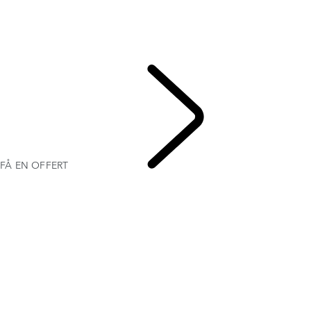
GALLERI
RANGE ROVER SV
MODELLER OCH SPECIFIKATIONER
TILLVAL OCH TILLBEHÖR
FÅ EN OFFERT
FÅ EN OFFERT
RANG