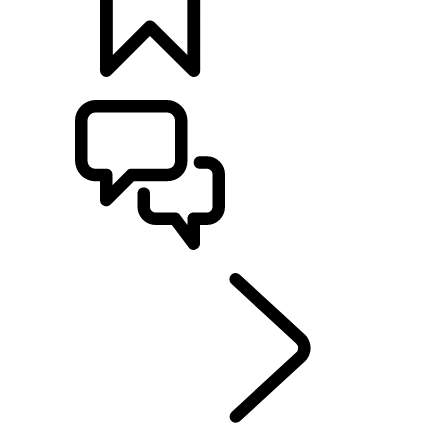
BYGG
SUPPORT OCH CHATT
RANGE ROVER
...
FÅ
ÖVERSIKT