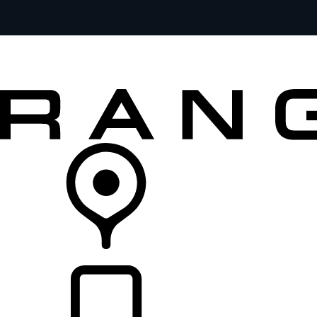
FORDON
ÄGANDE
UTFORSKA
KÖP NU
ÅTERFÖRSÄLJARE