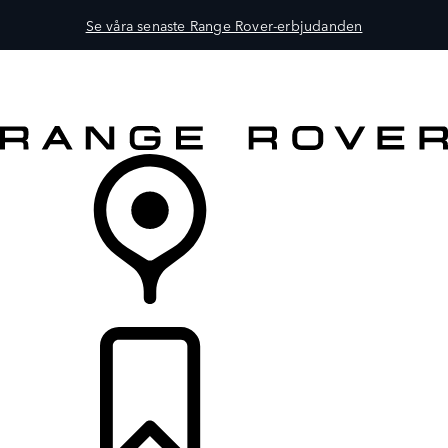
Se våra senaste Range Rover-erbjudanden
FORDON
ÄGANDE
UTFORSKA
KÖP NU
ÅTERFÖRSÄLJARE