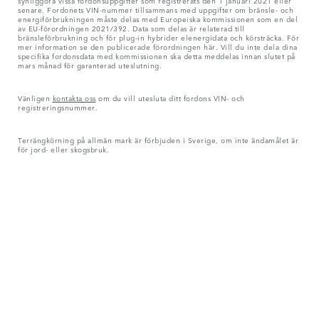
senare. Fordonets VIN-nummer tillsammans med uppgifter om bränsle- och
energiförbrukningen måste delas med Europeiska kommissionen som en del
av EU-förordningen 2021/392. Data som delas är relaterad till
bränsleförbrukning och för plug-in hybrider elenergidata och körsträcka. För
mer information se den publicerade förordningen här. Vill du inte dela dina
specifika fordonsdata med kommissionen ska detta meddelas innan slutet på
mars månad för garanterad uteslutning.
Vänligen
kontakta oss
om du vill utesluta ditt fordons VIN- och
registreringsnummer.
Terrängkörning på allmän mark är förbjuden i Sverige, om inte ändamålet är
för jord- eller skogsbruk.