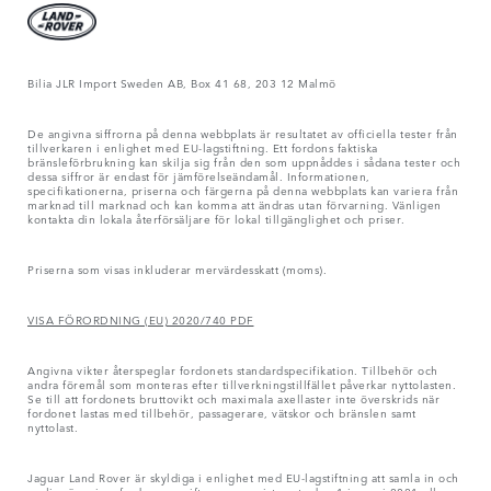
Bilia JLR Import Sweden AB, Box 41 68, 203 12 Malmö
De angivna siffrorna på denna webbplats är resultatet av officiella tester från
tillverkaren i enlighet med EU-lagstiftning. Ett fordons faktiska
bränsleförbrukning kan skilja sig från den som uppnåddes i sådana tester och
dessa siffror är endast för jämförelseändamål. Informationen,
specifikationerna, priserna och färgerna på denna webbplats kan variera från
marknad till marknad och kan komma att ändras utan förvarning. Vänligen
kontakta din lokala återförsäljare för lokal tillgänglighet och priser.
Priserna som visas inkluderar mervärdesskatt (moms).
VISA FÖRORDNING (EU) 2020/740 PDF
Angivna vikter återspeglar fordonets standardspecifikation. Tillbehör och
andra föremål som monteras efter tillverkningstillfället påverkar nyttolasten.
Se till att fordonets bruttovikt och maximala axellaster inte överskrids när
fordonet lastas med tillbehör, passagerare, vätskor och bränslen samt
nyttolast.
Jaguar Land Rover är skyldiga i enlighet med EU-lagstiftning att samla in och
synliggöra vissa fordonsuppgifter som registrerats den 1 januari 2021 eller