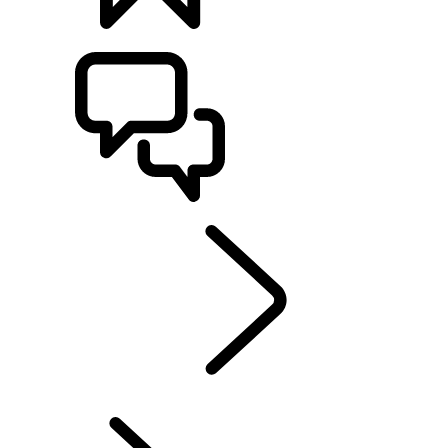
BYGG
SUPPORT OCH CHATT
UTFORSKA
...
CLASSIC
RANGE ROVER KAPITEL