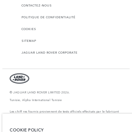
CONTACTEZ-NOUS
POLITIQUE DE CONFIDENTIALITÉ
COOKIES
SITEMAP
JAGUAR LAND ROVER CORPORATE
© JAGUAR LAND ROVER LIMITED 2026.
Tunisie, Alpha International Tunisie
Les chiff res fournis proviennent de tests officiels effectués par le fabricant
conformément å la législation européenne en vigueur. La consommation
réelle de carburant d'un véhicule peut différer de celle obtenue dans ces
tests et ces chiffres sont fournis å des fins de comparaison uniquement. Les
données, les caractéristiques techniques et les couleurs publiées sur le
COOKIE POLICY
configurateur peuvent varier d'un marché à l'autre et ne comprennent pas