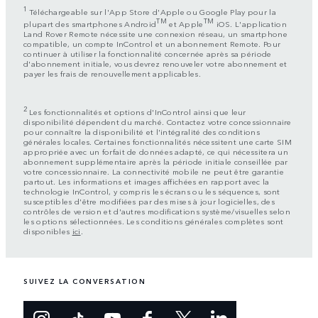
1
Téléchargeable sur l'App Store d'Apple ou Google Play pour la
TM
TM
plupart des smartphones Android
et Apple
iOS. L'application
Land Rover Remote nécessite une connexion réseau, un smartphone
compatible, un compte InControl et un abonnement Remote. Pour
continuer à utiliser la fonctionnalité concernée après sa période
d'abonnement initiale, vous devrez renouveler votre abonnement et
payer les frais de renouvellement applicables.
2
Les fonctionnalités et options d'InControl ainsi que leur
disponibilité dépendent du marché. Contactez votre concessionnaire
pour connaître la disponibilité et l'intégralité des conditions
générales locales. Certaines fonctionnalités nécessitent une carte SIM
appropriée avec un forfait de données adapté, ce qui nécessitera un
abonnement supplémentaire après la période initiale conseillée par
votre concessionnaire. La connectivité mobile ne peut être garantie
partout. Les informations et images affichées en rapport avec la
technologie InControl, y compris les écrans ou les séquences, sont
susceptibles d'être modifiées par des mises à jour logicielles, des
contrôles de version et d'autres modifications système/visuelles selon
les options sélectionnées. Les conditions générales complètes sont
disponibles
ici
.
SUIVEZ LA CONVERSATION