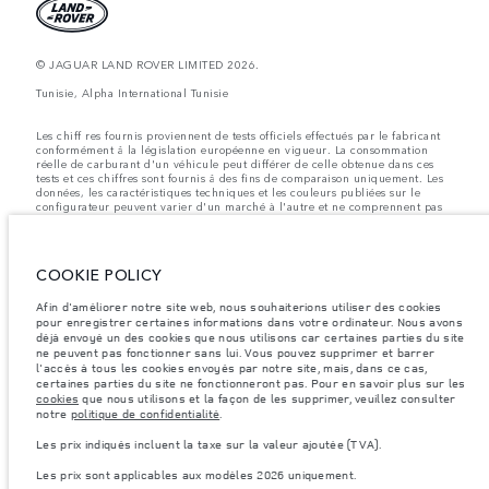
© JAGUAR LAND ROVER LIMITED 2026.
Tunisie, Alpha International Tunisie
Les chiff res fournis proviennent de tests officiels effectués par le fabricant
conformément å la législation européenne en vigueur. La consommation
réelle de carburant d'un véhicule peut différer de celle obtenue dans ces
tests et ces chiffres sont fournis å des fins de comparaison uniquement. Les
données, les caractéristiques techniques et les couleurs publiées sur le
configurateur peuvent varier d'un marché à l'autre et ne comprennent pas
de prix. Veuillez consulter votre concessionnaire pour des informations sur
la disponibilité et les prix.
Les poids indiqués correspondent à des spécifications de véhicule standard.
COOKIE POLICY
Les accessoires et autres éléments montés après le point de fabrication
affecteront la charge utile. Assurez-vous que le poids total en charge du
véhicule, les charges maximales par essieu et la charge utile ne sont pas
Afin d'améliorer notre site web, nous souhaiterions utiliser des cookies
dépassés lorsque vous chargez des accessoires, des occupants, des liquides
pour enregistrer certaines informations dans votre ordinateur. Nous avons
et des carburants.
déjà envoyé un des cookies que nous utilisons car certaines parties du site
ne peuvent pas fonctionner sans lui. Vous pouvez supprimer et barrer
Remarque importante sur les images et les spécifications.
La pénurie
l'accès à tous les cookies envoyés par notre site, mais, dans ce cas,
mondiale de semi-conducteurs affecte actuellement les spécifications de
certaines parties du site ne fonctionneront pas. Pour en savoir plus sur les
construction des véhicules, la disponibilité des options et les délais de
cookies
que nous utilisons et la façon de les supprimer, veuillez consulter
construction. Cette situation s’avère très fluctuante, et par conséquent, les
notre
politique de confidentialité
.
images utilisées actuellement sur le site Web peuvent ne pas refléter
entièrement les spécifications actuelles en ce qui concerne les
Les prix indiqués incluent la taxe sur la valeur ajoutée (TVA).
caractéristiques, les options, les finitions et les combinaisons de couleurs.
Veuillez consulter votre concessionnaire pour avoir confirmation des
Les prix sont applicables aux modèles 2026 uniquement.
restrictions actuelles et faire un choix éclairé