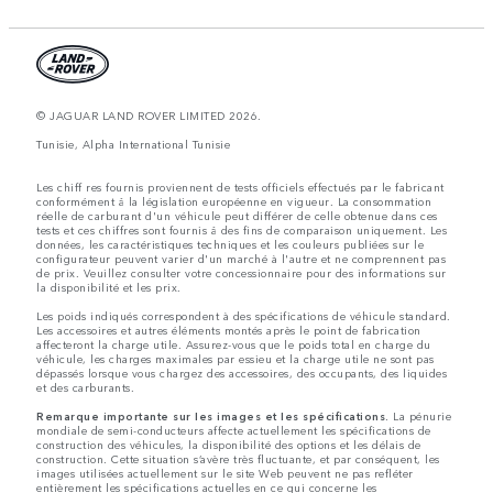
© JAGUAR LAND ROVER LIMITED 2026.
Tunisie, Alpha International Tunisie
Les chiff res fournis proviennent de tests officiels effectués par le fabricant
conformément å la législation européenne en vigueur. La consommation
réelle de carburant d'un véhicule peut différer de celle obtenue dans ces
tests et ces chiffres sont fournis å des fins de comparaison uniquement. Les
données, les caractéristiques techniques et les couleurs publiées sur le
configurateur peuvent varier d'un marché à l'autre et ne comprennent pas
de prix. Veuillez consulter votre concessionnaire pour des informations sur
la disponibilité et les prix.
Les poids indiqués correspondent à des spécifications de véhicule standard.
Les accessoires et autres éléments montés après le point de fabrication
affecteront la charge utile. Assurez-vous que le poids total en charge du
véhicule, les charges maximales par essieu et la charge utile ne sont pas
dépassés lorsque vous chargez des accessoires, des occupants, des liquides
et des carburants.
Remarque importante sur les images et les spécifications.
La pénurie
mondiale de semi-conducteurs affecte actuellement les spécifications de
construction des véhicules, la disponibilité des options et les délais de
construction. Cette situation s’avère très fluctuante, et par conséquent, les
images utilisées actuellement sur le site Web peuvent ne pas refléter
entièrement les spécifications actuelles en ce qui concerne les