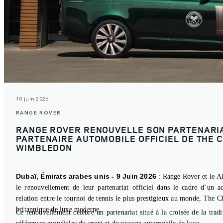
10 juin 2026
RANGE ROVER
RANGE ROVER RENOUVELLE SON PARTENARIA
PARTENAIRE AUTOMOBILE OFFICIEL DE THE 
WIMBLEDON
Dubaï, Émirats arabes unis - 9 Juin 2026
: Range Rover et le A
le renouvellement de leur partenariat officiel dans le cadre d’un ac
relation entre le tournoi de tennis le plus prestigieux au monde, The
britannique de luxe moderne.
Ce renouvellement célèbre un partenariat situé à la croisée de la tradi