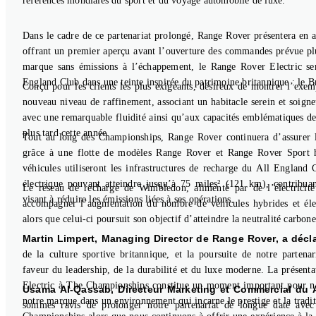
références mondiales du sport et du voyage automobile de luxe.
Dans le cadre de ce partenariat prolongé, Range Rover présentera en 
offrant un premier aperçu avant l’ouverture des commandes prévue plu
marque sans émissions à l’échappement, le Range Rover Electric ser
England Club dans une teinte inspirée du patrimoine britannique : le B
Conçu pour les clients les plus exigeants, désireux de montrer l’exem
nouveau niveau de raffinement, associant un habitacle serein et soign
avec une remarquable fluidité ainsi qu’aux capacités emblématiques d
plus tard cette année.
Tout au long des Championships, Range Rover continuera d’assurer le 
grâce à une flotte de modèles Range Rover et Range Rover Sport hy
véhicules utiliseront les infrastructures de recharge du All England
électrique pouvant atteindre jusqu’à 75 miles² (121 km), contribu
Le réseau de recharge de Wimbledon, alimenté par de l’électricité
visant à réduire les émissions liées à ses opérations.
accompagner l’augmentation du nombre de véhicules hybrides et éle
alors que celui-ci poursuit son objectif d’atteindre la neutralité carbon
Martin Limpert, Managing Director de Range Rover, a décla
de la culture sportive britannique, et la poursuite de notre parte
faveur du leadership, de la durabilité et du luxe moderne. La présen
Electric à The Championships constitue un moment important pour nou
Usama Al-Qassab, Directeur Marketing et Commercial du A
notre marque dans un environnement qui incarne le prestige et la trad
sommes ravis de prolonger notre partenariat de longue date ave