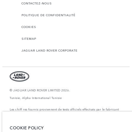
CONTACTEZ-NOUS
POLITIQUE DE CONFIDENTIALITÉ
COOKIES
SITEMAP
JAGUAR LAND ROVER CORPORATE
© JAGUAR LAND ROVER LIMITED 2026.
Tunisie, Alpha International Tunisie
Les chiff res fournis proviennent de tests officiels effectués par le fabricant
conformément å la législation européenne en vigueur. La consommation
réelle de carburant d'un véhicule peut différer de celle obtenue dans ces
tests et ces chiffres sont fournis å des fins de comparaison uniquement. Les
données, les caractéristiques techniques et les couleurs publiées sur le
COOKIE POLICY
configurateur peuvent varier d'un marché à l'autre et ne comprennent pas