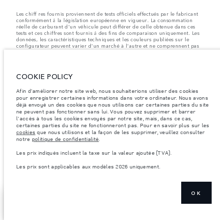
Les chiff res fournis proviennent de tests officiels effectués par le fabricant
conformément å la législation européenne en vigueur. La consommation
réelle de carburant d'un véhicule peut différer de celle obtenue dans ces
tests et ces chiffres sont fournis å des fins de comparaison uniquement. Les
données, les caractéristiques techniques et les couleurs publiées sur le
configurateur peuvent varier d'un marché à l'autre et ne comprennent pas
de prix. Veuillez consulter votre concessionnaire pour des informations sur
la disponibilité et les prix.
Les poids indiqués correspondent à des spécifications de véhicule standard.
COOKIE POLICY
Les accessoires et autres éléments montés après le point de fabrication
affecteront la charge utile. Assurez-vous que le poids total en charge du
Afin d'améliorer notre site web, nous souhaiterions utiliser des cookies
véhicule, les charges maximales par essieu et la charge utile ne sont pas
dépassés lorsque vous chargez des accessoires, des occupants, des liquides
pour enregistrer certaines informations dans votre ordinateur. Nous avons
et des carburants.
déjà envoyé un des cookies que nous utilisons car certaines parties du site
ne peuvent pas fonctionner sans lui. Vous pouvez supprimer et barrer
Remarque importante sur les images et les spécifications.
La pénurie
l'accès à tous les cookies envoyés par notre site, mais, dans ce cas,
mondiale de semi-conducteurs affecte actuellement les spécifications de
certaines parties du site ne fonctionneront pas. Pour en savoir plus sur les
construction des véhicules, la disponibilité des options et les délais de
cookies
que nous utilisons et la façon de les supprimer, veuillez consulter
construction. Cette situation s’avère très fluctuante, et par conséquent, les
notre
politique de confidentialité
.
images utilisées actuellement sur le site Web peuvent ne pas refléter
entièrement les spécifications actuelles en ce qui concerne les
Les prix indiqués incluent la taxe sur la valeur ajoutée (TVA).
caractéristiques, les options, les finitions et les combinaisons de couleurs.
Veuillez consulter votre concessionnaire pour avoir confirmation des
Les prix sont applicables aux modèles 2026 uniquement.
restrictions actuelles et faire un choix éclairé
OK
RÉSERVER UN
AFFICHER PLUS
ESSAI