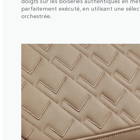
doigts sur les boiseries authentiques en mét
parfaitement exécuté, en utilisant une sél
orchestrée.