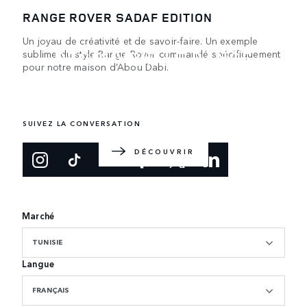
RANGE ROVER SADAF EDITION
Un joyau de créativité et de savoir-faire. Un exemple
DÉCOUVRIR LE RANGE
sublime du style Range Rover commandé spécifiquement
pour notre maison d’Abou Dabi.
ROVER
Le SUV de luxe original. Conception et fabrication
britanniques.
SUIVEZ LA CONVERSATION
DÉCOUVRIR
Marché
TUNISIE
Langue
FRANÇAIS