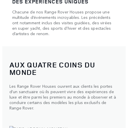
DES EXPÉRIENCES UNIQUES
HAU
Chacune de nos Range Rover Houses propose une
Nos é
s et
multitude d’événements incroyables. Les précédents
réput
s,
ont notamment inclus des visites guidées, des virées
spéci
en super yacht, des sports d’hiver et des spectacles
exclu
d’artistes de renom.
AUX QUATRE COINS DU
MONDE
Les Range Rover Houses ouvrent aux clients les portes
d’un sanctuaire où ils peuvent vivre des expériences de
luxe et être parmi les premiers au monde à observer et à
conduire certains des modèles les plus exclusifs de
Range Rover.