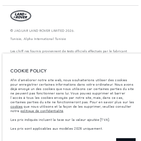
© JAGUAR LAND ROVER LIMITED 2026.
Tunisie, Alpha International Tunisie
Les chiff res fournis proviennent de tests officiels effectués par le fabricant
conformément å la législation européenne en vigueur. La consommation
réelle de carburant d'un véhicule peut différer de celle obtenue dans ces
tests et ces chiffres sont fournis å des fins de comparaison uniquement. Les
données, les caractéristiques techniques et les couleurs publiées sur le
COOKIE POLICY
configurateur peuvent varier d'un marché à l'autre et ne comprennent pas
de prix. Veuillez consulter votre concessionnaire pour des informations sur
Afin d'améliorer notre site web, nous souhaiterions utiliser des cookies
la disponibilité et les prix.
pour enregistrer certaines informations dans votre ordinateur. Nous avons
Les poids indiqués correspondent à des spécifications de véhicule standard.
déjà envoyé un des cookies que nous utilisons car certaines parties du site
Les accessoires et autres éléments montés après le point de fabrication
ne peuvent pas fonctionner sans lui. Vous pouvez supprimer et barrer
affecteront la charge utile. Assurez-vous que le poids total en charge du
l'accès à tous les cookies envoyés par notre site, mais, dans ce cas,
véhicule, les charges maximales par essieu et la charge utile ne sont pas
certaines parties du site ne fonctionneront pas. Pour en savoir plus sur les
dépassés lorsque vous chargez des accessoires, des occupants, des liquides
cookies
que nous utilisons et la façon de les supprimer, veuillez consulter
et des carburants.
notre
politique de confidentialité
.
Remarque importante sur les images et les spécifications.
La pénurie
Les prix indiqués incluent la taxe sur la valeur ajoutée (TVA).
mondiale de semi-conducteurs affecte actuellement les spécifications de
construction des véhicules, la disponibilité des options et les délais de
Les prix sont applicables aux modèles 2026 uniquement.
construction. Cette situation s’avère très fluctuante, et par conséquent, les
images utilisées actuellement sur le site Web peuvent ne pas refléter
entièrement les spécifications actuelles en ce qui concerne les