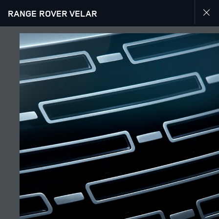
RANGE ROVER VELAR
RANGE ROVER VELAR
GALERIE
SUIVEZ LA CONVERSATION
Marché
TUNISIE
Langue
FRANÇAIS
Détaillant