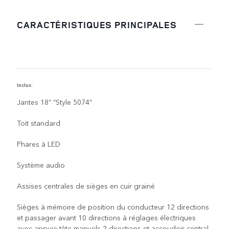
CARACTÉRISTIQUES PRINCIPALES
Inclus:
C
Jantes 18” “Style 5074”
Toit standard
Phares à LED
Système audio
Assises centrales de sièges en cuir grainé
Sièges à mémoire de position du conducteur 12 directions
et passager avant 10 directions à réglages électriques
avec appuie-tête manuels 2 directions et accoudoir central