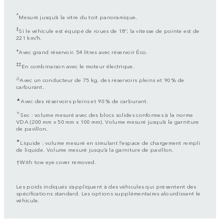
*
Mesuré jusqu’à la vitre du toit panoramique.
‡
Si le véhicule est équipé de roues de 18’’, la vitesse de pointe est de
221 km/h.
⬧
Avec grand réservoir. 54 litres avec réservoir Éco.
‡‡
En combinaison avec le moteur électrique.
△
Avec un conducteur de 75 kg, des réservoirs pleins et 90 % de
carburant.
▲
Avec des réservoirs pleins et 90 % de carburant.
✧
Sec : volume mesuré avec des blocs solides conformes à la norme
VDA (200 mm x 50 mm x 100 mm). Volume mesuré jusqu’à la garniture
de pavillon.
✦
Liquide : volume mesuré en simulant l’espace de chargement rempli
de liquide. Volume mesuré jusqu’à la garniture de pavillon.
†With tow eye cover removed.
Les poids indiqués s’appliquent à des véhicules qui présentent des
spécifications standard. Les options supplémentaires alourdissent le
véhicule.