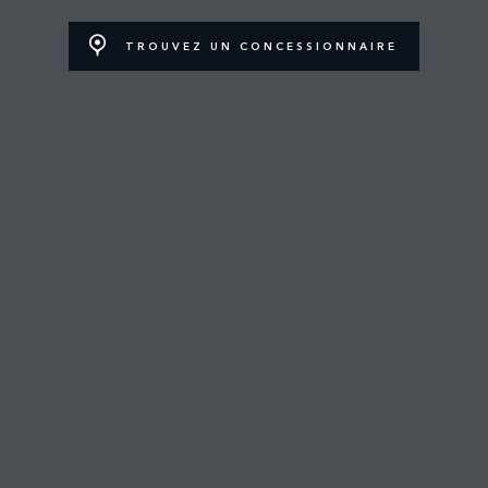
FRANÇAIS
Détaillant
TROUVEZ UN CONCESSIONNAIRE
SHOWROOM DU LAC
TROUVER UN DÉTAILLANT
EMPLOIS
CONDITIONS GÉNÉRALES
CONTACTEZ-NOUS
POLITIQUE DE CONFIDENTIALITÉ
COOKIES
SITEMAP
JAGUAR LAND ROVER CORPORATE