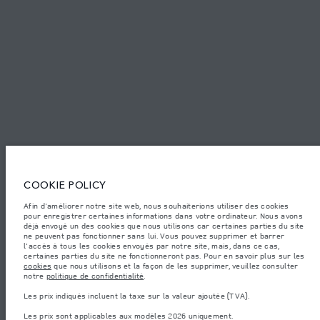
© JAGUAR LAND ROVER LIMITED 2026.
Tunisie, Alpha International Tunisie
Les chiff res fournis proviennent de tests officiels effectués par le fabricant
conformément å la législation européenne en vigueur. La consommation
réelle de carburant d'un véhicule peut différer de celle obtenue dans ces
tests et ces chiffres sont fournis å des fins de comparaison uniquement. Les
données, les caractéristiques techniques et les couleurs publiées sur le
COOKIE POLICY
configurateur peuvent varier d'un marché à l'autre et ne comprennent pas
de prix. Veuillez consulter votre concessionnaire pour des informations sur
Afin d'améliorer notre site web, nous souhaiterions utiliser des cookies
la disponibilité et les prix.
pour enregistrer certaines informations dans votre ordinateur. Nous avons
Les poids indiqués correspondent à des spécifications de véhicule standard.
déjà envoyé un des cookies que nous utilisons car certaines parties du site
Les accessoires et autres éléments montés après le point de fabrication
ne peuvent pas fonctionner sans lui. Vous pouvez supprimer et barrer
affecteront la charge utile. Assurez-vous que le poids total en charge du
l'accès à tous les cookies envoyés par notre site, mais, dans ce cas,
véhicule, les charges maximales par essieu et la charge utile ne sont pas
certaines parties du site ne fonctionneront pas. Pour en savoir plus sur les
dépassés lorsque vous chargez des accessoires, des occupants, des liquides
cookies
que nous utilisons et la façon de les supprimer, veuillez consulter
et des carburants.
notre
politique de confidentialité
.
Remarque importante sur les images et les spécifications.
La pénurie
Les prix indiqués incluent la taxe sur la valeur ajoutée (TVA).
mondiale de semi-conducteurs affecte actuellement les spécifications de
construction des véhicules, la disponibilité des options et les délais de
Les prix sont applicables aux modèles 2026 uniquement.
construction. Cette situation s’avère très fluctuante, et par conséquent, les