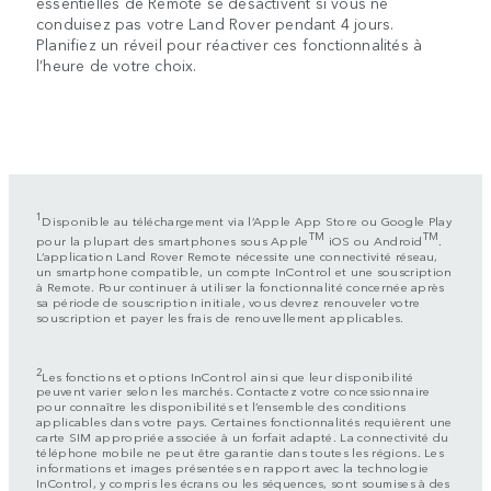
essentielles de Remote se désactivent si vous ne
conduisez pas votre Land Rover pendant 4 jours.
Planifiez un réveil pour réactiver ces fonctionnalités à
l’heure de votre choix.
1
Disponible au téléchargement via l’Apple App Store ou Google Play
TM
TM
pour la plupart des smartphones sous Apple
iOS ou Android
.
L’application Land Rover Remote nécessite une connectivité réseau,
un smartphone compatible, un compte InControl et une souscription
à Remote. Pour continuer à utiliser la fonctionnalité concernée après
sa période de souscription initiale, vous devrez renouveler votre
souscription et payer les frais de renouvellement applicables.
2
Les fonctions et options InControl ainsi que leur disponibilité
peuvent varier selon les marchés. Contactez votre concessionnaire
pour connaître les disponibilités et l’ensemble des conditions
applicables dans votre pays. Certaines fonctionnalités requièrent une
carte SIM appropriée associée à un forfait adapté. La connectivité du
téléphone mobile ne peut être garantie dans toutes les régions. Les
informations et images présentées en rapport avec la technologie
InControl, y compris les écrans ou les séquences, sont soumises à des