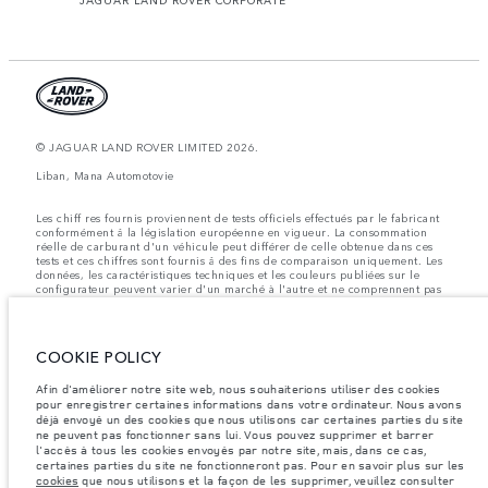
© JAGUAR LAND ROVER LIMITED 2026.
Liban, Mana Automotovie
Les chiff res fournis proviennent de tests officiels effectués par le fabricant
conformément å la législation européenne en vigueur. La consommation
réelle de carburant d'un véhicule peut différer de celle obtenue dans ces
tests et ces chiffres sont fournis å des fins de comparaison uniquement. Les
données, les caractéristiques techniques et les couleurs publiées sur le
configurateur peuvent varier d'un marché à l'autre et ne comprennent pas
de prix. Veuillez consulter votre concessionnaire pour des informations sur
la disponibilité et les prix.
Les poids indiqués correspondent à des spécifications de véhicule standard.
COOKIE POLICY
Les accessoires et autres éléments montés après le point de fabrication
affecteront la charge utile. Assurez-vous que le poids total en charge du
véhicule, les charges maximales par essieu et la charge utile ne sont pas
Afin d'améliorer notre site web, nous souhaiterions utiliser des cookies
dépassés lorsque vous chargez des accessoires, des occupants, des liquides
pour enregistrer certaines informations dans votre ordinateur. Nous avons
et des carburants.
déjà envoyé un des cookies que nous utilisons car certaines parties du site
ne peuvent pas fonctionner sans lui. Vous pouvez supprimer et barrer
Remarque importante sur les images et les spécifications.
La pénurie
l'accès à tous les cookies envoyés par notre site, mais, dans ce cas,
mondiale de semi-conducteurs affecte actuellement les spécifications de
certaines parties du site ne fonctionneront pas. Pour en savoir plus sur les
construction des véhicules, la disponibilité des options et les délais de
cookies
que nous utilisons et la façon de les supprimer, veuillez consulter
construction. Cette situation s’avère très fluctuante, et par conséquent, les