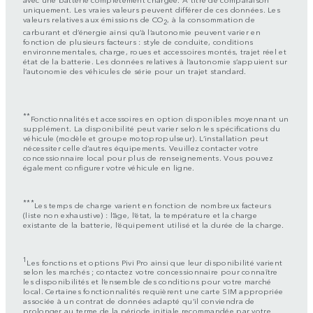
uniquement. Les vraies valeurs peuvent différer de ces données. Les
valeurs relatives aux émissions de CO
, à la consommation de
2
carburant et d’énergie ainsi qu’à l’autonomie peuvent varier en
fonction de plusieurs facteurs : style de conduite, conditions
environnementales, charge, roues et accessoires montés, trajet réel et
état de la batterie. Les données relatives à l’autonomie s’appuient sur
l’autonomie des véhicules de série pour un trajet standard.
**
Fonctionnalités et accessoires en option disponibles moyennant un
supplément. La disponibilité peut varier selon les spécifications du
véhicule (modèle et groupe motopropulseur). L’installation peut
nécessiter celle d’autres équipements. Veuillez contacter votre
concessionnaire local pour plus de renseignements. Vous pouvez
également configurer votre véhicule en ligne.
***
Les temps de charge varient en fonction de nombreux facteurs
(liste non exhaustive) : l’âge, l’état, la température et la charge
existante de la batterie, l’équipement utilisé et la durée de la charge.
1
Les fonctions et options Pivi Pro ainsi que leur disponibilité varient
selon les marchés ; contactez votre concessionnaire pour connaître
les disponibilités et l’ensemble des conditions pour votre marché
local. Certaines fonctionnalités requièrent une carte SIM appropriée
associée à un contrat de données adapté qu’il conviendra de
prolonger au terme de la période initiale recommandée par votre