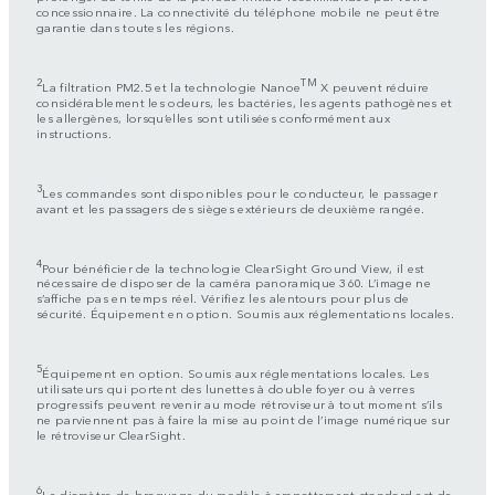
concessionnaire. La connectivité du téléphone mobile ne peut être
garantie dans toutes les régions.
2
TM
La filtration PM2.5 et la technologie Nanoe
X peuvent réduire
considérablement les odeurs, les bactéries, les agents pathogènes et
les allergènes, lorsqu’elles sont utilisées conformément aux
instructions.
3
Les commandes sont disponibles pour le conducteur, le passager
avant et les passagers des sièges extérieurs de deuxième rangée.
4
Pour bénéficier de la technologie ClearSight Ground View, il est
nécessaire de disposer de la caméra panoramique 360. L’image ne
s’affiche pas en temps réel. Vérifiez les alentours pour plus de
sécurité. Équipement en option. Soumis aux réglementations locales.
5
Équipement en option. Soumis aux réglementations locales. Les
utilisateurs qui portent des lunettes à double foyer ou à verres
progressifs peuvent revenir au mode rétroviseur à tout moment s’ils
ne parviennent pas à faire la mise au point de l’image numérique sur
le rétroviseur ClearSight.
6
Le diamètre de braquage du modèle à empattement standard est de