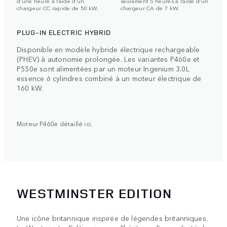
d’une heure à l’aide d’un
seulement 5 heures à l’aide d’un
chargeur CC rapide de 50 kW.
chargeur CA de 7 kW.
PLUG-IN ELECTRIC HYBRID
Disponible en modèle hybride électrique rechargeable
(PHEV) à autonomie prolongée. Les variantes P460e et
P550e sont alimentées par un moteur Ingenium 3.0L
essence 6 cylindres combiné à un moteur électrique de
160 kW.
Moteur P460e détaillé ici.
WESTMINSTER EDITION
Une icône britannique inspirée de légendes britanniques.