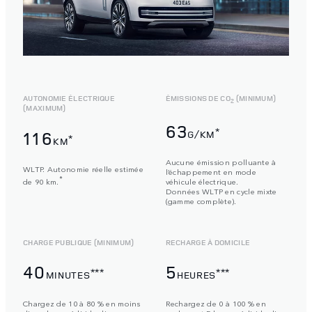
AUTONOMIE ÉLECTRIQUE
ÉMISSIONS DE CO
(MINIMUM)
2
(MAXIMUM)
63
*
116
G/KM
*
KM
Aucune émission polluante à
WLTP. Autonomie réelle estimée
l’échappement en mode
*
de 90 km.
véhicule électrique.
Données WLTP en cycle mixte
(gamme complète).
CHARGE PUBLIQUE (MINIMUM)
RECHARGE À DOMICILE
40
5
***
***
MINUTES
HEURES
Chargez de 10 à 80 % en moins
Rechargez de 0 à 100 % en