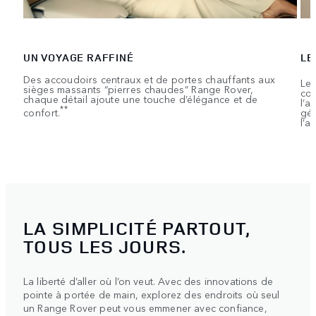
UN VOYAGE RAFFINÉ
LE
Des accoudoirs centraux et de portes chauffants aux
Les
sièges massants “pierres chaudes” Range Rover,
com
chaque détail ajoute une touche d’élégance et de
l’a
**
confort.
gér
l’ar
LA SIMPLICITÉ PARTOUT,
TOUS LES JOURS.
La liberté d’aller où l’on veut. Avec des innovations de
pointe à portée de main, explorez des endroits où seul
un Range Rover peut vous emmener avec confiance,