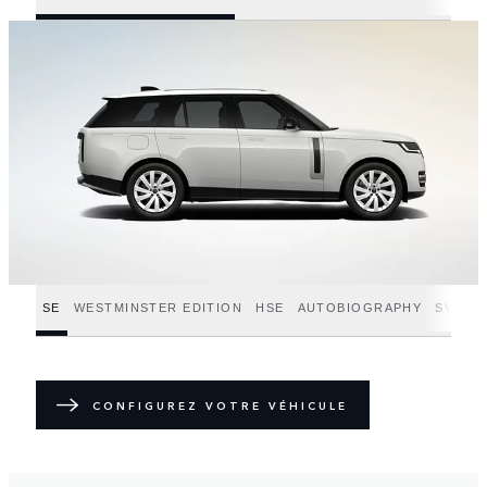
SE
WESTMINSTER EDITION
HSE
AUTOBIOGRAPHY
SV
SV
CONFIGUREZ VOTRE VÉHICULE