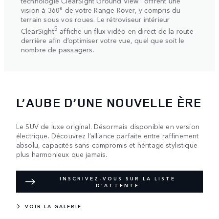
technologie ClearSight Ground View
offrent une
autom
t des
vision à 360° de votre Range Rover, y compris du
bloca
ue
terrain sous vos roues. Le rétroviseur intérieur
une m
5
ClearSight
affiche un flux vidéo en direct de la route
adhér
derrière afin d’optimiser votre vue, quel que soit le
patin
nombre de passagers.
L’AUBE D’UNE NOUVELLE ÈRE
Le SUV de luxe original. Désormais disponible en version
électrique. Découvrez l’alliance parfaite entre raffinement
absolu, capacités sans compromis et héritage stylistique
plus harmonieux que jamais.
INSCRIVEZ-VOUS SUR LA LISTE
D’ATTENTE
VOIR LA GALERIE