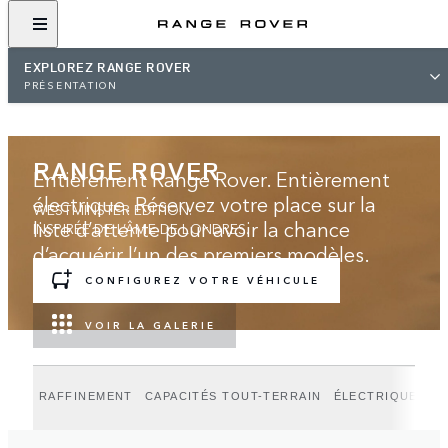
EXPLOREZ RANGE ROVER
PRÉSENTATION
RANGE ROVER
Entièrement Range Rover. Entièrement
électrique. Réservez votre place sur la
WESTMINSTER EDITION.
liste d’attente pour avoir la chance
INSPIRÉE DE L’ÂME DE LONDRES.
d’acquérir l’un des premiers modèles.
CONFIGUREZ VOTRE VÉHICULE
VOIR LA GALERIE
RAFFINEMENT
CAPACITÉS TOUT-TERRAIN
ÉLECTRIQUE
P