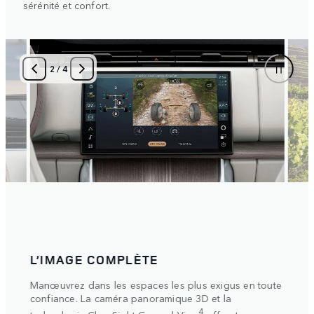
sérénité et confort.
2
/
4
L’IMAGE COMPLÈTE
DON
e de
Manœuvrez dans les espaces les plus exigus en toute
Sélec
.
confiance. La caméra panoramique 3D et la
condu
systè
4