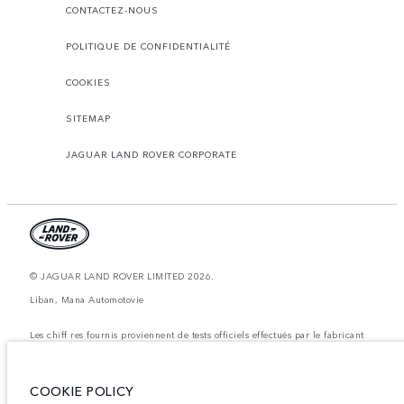
CONTACTEZ-NOUS
POLITIQUE DE CONFIDENTIALITÉ
COOKIES
SITEMAP
JAGUAR LAND ROVER CORPORATE
© JAGUAR LAND ROVER LIMITED 2026.
Liban, Mana Automotovie
Les chiff res fournis proviennent de tests officiels effectués par le fabricant
conformément å la législation européenne en vigueur. La consommation
réelle de carburant d'un véhicule peut différer de celle obtenue dans ces
tests et ces chiffres sont fournis å des fins de comparaison uniquement. Les
données, les caractéristiques techniques et les couleurs publiées sur le
COOKIE POLICY
configurateur peuvent varier d'un marché à l'autre et ne comprennent pas