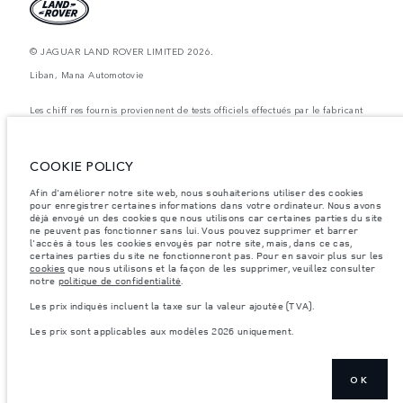
© JAGUAR LAND ROVER LIMITED 2026.
Liban, Mana Automotovie
Les chiff res fournis proviennent de tests officiels effectués par le fabricant
conformément å la législation européenne en vigueur. La consommation
réelle de carburant d'un véhicule peut différer de celle obtenue dans ces
tests et ces chiffres sont fournis å des fins de comparaison uniquement. Les
données, les caractéristiques techniques et les couleurs publiées sur le
COOKIE POLICY
configurateur peuvent varier d'un marché à l'autre et ne comprennent pas
de prix. Veuillez consulter votre concessionnaire pour des informations sur
Afin d'améliorer notre site web, nous souhaiterions utiliser des cookies
la disponibilité et les prix.
pour enregistrer certaines informations dans votre ordinateur. Nous avons
Les poids indiqués correspondent à des spécifications de véhicule standard.
déjà envoyé un des cookies que nous utilisons car certaines parties du site
Les accessoires et autres éléments montés après le point de fabrication
ne peuvent pas fonctionner sans lui. Vous pouvez supprimer et barrer
affecteront la charge utile. Assurez-vous que le poids total en charge du
l'accès à tous les cookies envoyés par notre site, mais, dans ce cas,
véhicule, les charges maximales par essieu et la charge utile ne sont pas
certaines parties du site ne fonctionneront pas. Pour en savoir plus sur les
dépassés lorsque vous chargez des accessoires, des occupants, des liquides
cookies
que nous utilisons et la façon de les supprimer, veuillez consulter
et des carburants.
notre
politique de confidentialité
.
Remarque importante sur les images et les spécifications.
La pénurie
Les prix indiqués incluent la taxe sur la valeur ajoutée (TVA).
mondiale de semi-conducteurs affecte actuellement les spécifications de
construction des véhicules, la disponibilité des options et les délais de
Les prix sont applicables aux modèles 2026 uniquement.
construction. Cette situation s’avère très fluctuante, et par conséquent, les
images utilisées actuellement sur le site Web peuvent ne pas refléter
entièrement les spécifications actuelles en ce qui concerne les
caractéristiques, les options, les finitions et les combinaisons de couleurs.
Veuillez consulter votre concessionnaire pour avoir confirmation des
OK
restrictions actuelles et faire un choix éclairé