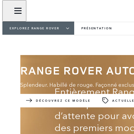
EXPLOREZ RANGE ROVER
PRÉSENTATION
RANGE ROVER AUT
Splendeur. Habillé de rouge. Façonné exclu
Entièrement Rang
électrique. Réserve
DÉCOUVREZ CE MODÈLE
ACTUELL
d’attente pour avo
des premiers mod