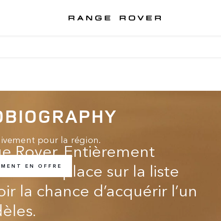
OBIOGRAPHY
sivement pour la région.
e Rover. Entièrement
z votre place sur la liste
EMENT EN OFFRE
ir la chance d’acquérir l’un
èles.