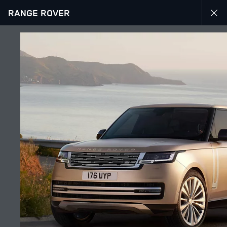
RANGE ROVER
EXPLOREZ RANGE ROVER
GALERIE
SUIVEZ LA CONVERSATION
Marché
LIBAN
Langue
FRANÇAIS
Détaillant