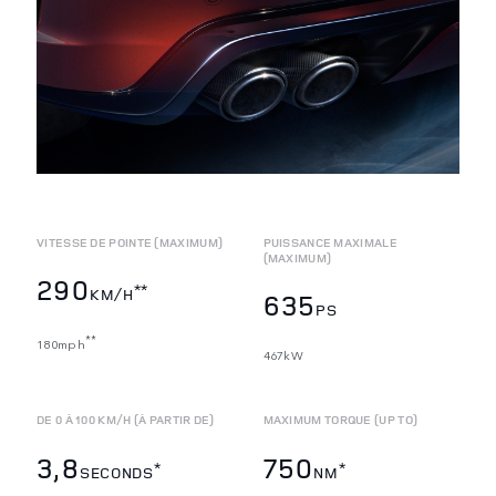
VITESSE DE POINTE (MAXIMUM)
PUISSANCE MAXIMALE
(MAXIMUM)
290
**
KM/H
635
PS
**
180mph
467kW
DE 0 À 100 KM/H (À PARTIR DE)
MAXIMUM TORQUE (UP TO)
3,8
750
*
*
SECONDS
NM