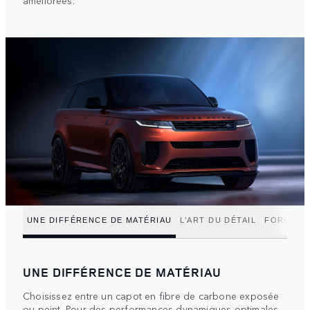
améliorées.
UNE DIFFÉRENCE DE MATÉRIAU
L’ART DU DÉTAIL
FORCE IN
UNE DIFFÉRENCE DE MATÉRIAU
Choisissez entre un capot en fibre de carbone exposée
ou peint. Pour des performances dynamiques optimales,