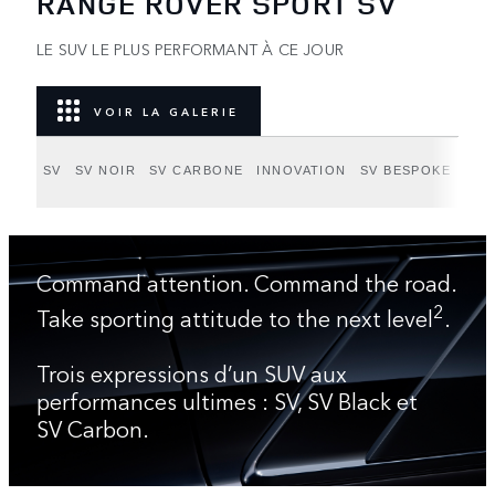
RANGE ROVER SPORT SV
LE SUV LE PLUS PERFORMANT À CE JOUR
VOIR LA GALERIE
SV
SV NOIR
SV CARBONE
INNOVATION
SV BESPOKE
Command attention. Command the road.
2
Take sporting attitude to the next level
.
Trois expressions d’un SUV aux
performances ultimes : SV, SV Black et
SV Carbon.