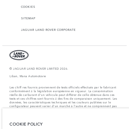
COOKIES
SITEMAP
JAGUAR LAND ROVER CORPORATE
© JAGUAR LAND ROVER LIMITED 2026.
Liban, Mana Automotovie
Les chiff res fournis proviennent de tests officiels effectués par le fabricant
conformément å la législation européenne en vigueur. La consommation
réelle de carburant d'un véhicule peut différer de celle obtenue dans ces
tests et ces chiffres sont fournis å des fins de comparaison uniquement. Les
données, les caractéristiques techniques et les couleurs publiées sur le
configurateur peuvent varier d'un marché à l'autre et ne comprennent pas
de prix. Veuillez consulter votre concessionnaire pour des informations sur
la disponibilité et les prix.
Les poids indiqués correspondent à des spécifications de véhicule standard.
COOKIE POLICY
Les accessoires et autres éléments montés après le point de fabrication
affecteront la charge utile. Assurez-vous que le poids total en charge du