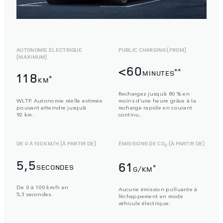
AUTONOMIE ÉLECTRIQUE
PUBLIC CHARGING (FROM)
(MAXIMUM)
<60
**
MINUTES
118
*
KM
Rechargez jusqu’à 80 % en
WLTP. Autonomie réelle estimée
moins d’une heure grâce à la
pouvant atteindre jusqu’à
recharge rapide en courant
92 km.
continu.
DE 0 À 100 KM/H (À PARTIR DE)
ÉMISSIONS DE CO
(À PARTIR DE)
2
5,5
61
SECONDES
*
G/KM
De 0 à 100 km/h en
Aucune émission polluante à
5,3 secondes.
l’échappement en mode
véhicule électrique.