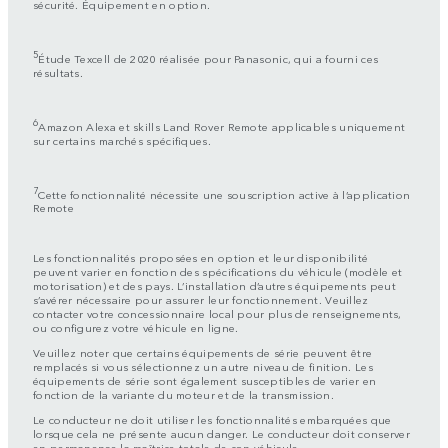
sécurité. Équipement en option.
5
Étude Texcell de 2020 réalisée pour Panasonic, qui a fourni ces
résultats.
6
Amazon Alexa et skills Land Rover Remote applicables uniquement
sur certains marchés spécifiques.
7
Cette fonctionnalité nécessite une souscription active à l’application
Remote
Les fonctionnalités proposées en option et leur disponibilité
peuvent varier en fonction des spécifications du véhicule (modèle et
motorisation) et des pays. L’installation d’autres équipements peut
s’avérer nécessaire pour assurer leur fonctionnement. Veuillez
contacter votre concessionnaire local pour plus de renseignements,
ou configurez votre véhicule en ligne.
Veuillez noter que certains équipements de série peuvent être
remplacés si vous sélectionnez un autre niveau de finition. Les
équipements de série sont également susceptibles de varier en
fonction de la variante du moteur et de la transmission.
Le conducteur ne doit utiliser les fonctionnalités embarquées que
lorsque cela ne présente aucun danger. Le conducteur doit conserver
en permanence la maîtrise totale de son véhicule.