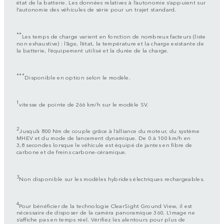
état de la batterie. Les données relatives à l’autonomie s’appuient sur
l’autonomie des véhicules de série pour un trajet standard.
**
Les temps de charge varient en fonction de nombreux facteurs (liste
non exhaustive) : l’âge, l’état, la température et la charge existante de
la batterie, l’équipement utilisé et la durée de la charge.
***
Disponible en option selon le modèle.
1
vitesse de pointe de 266 km/h sur le modèle SV.
2
Jusqu’à 800 Nm de couple grâce à l’alliance du moteur, du système
MHEV et du mode de lancement dynamique. De 0 à 100 km/h en
3,8 secondes lorsque le véhicule est équipé de jantes en fibre de
carbone et de freins carbone-céramique.
3
Non disponible sur les modèles hybrides électriques rechargeables.
4
Pour bénéficier de la technologie ClearSight Ground View, il est
nécessaire de disposer de la caméra panoramique 360. L’image ne
s’affiche pas en temps réel. Vérifiez les alentours pour plus de