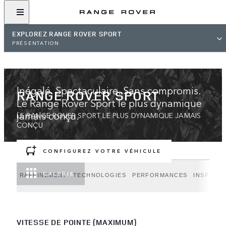
EXPLOREZ RANGE ROVER SPORT
PRÉSENTATION
Inégalé. Spectaculaire. Sans compromis.
RANGE ROVER SPORT
Le Range Rover Sport le plus dynamique
jamais conçu.
LE RANGE ROVER SPORT LE PLUS DYNAMIQUE JAMAIS
CONÇU
CONFIGUREZ VOTRE VÉHICULE
GALERIE
RAFFINEMENT
TECHNOLOGIES
PERFORMANCES
INSPIRAT
VITESSE DE POINTE (MAXIMUM)