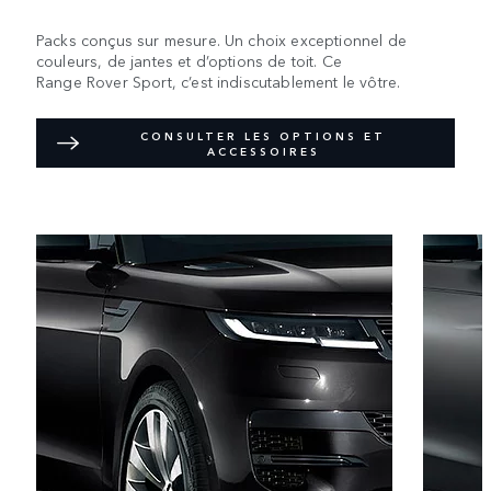
Packs conçus sur mesure. Un choix exceptionnel de
couleurs, de jantes et d’options de toit. Ce
Range Rover Sport, c’est indiscutablement le vôtre.
CONSULTER LES OPTIONS ET
ACCESSOIRES