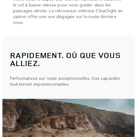
vision
Gardi
le sol à basse vitesse pour vous guider dans les
centr
passages étroits. Le rétroviseur intérieur ClearSight en
inter
option offre une vue dégagée sur la route derrière
vous.
RAPIDEMENT. OÙ QUE VOUS
ALLIEZ.
Performances sur route exceptionnelles. Des capacités
tout-terrain impressionnantes.