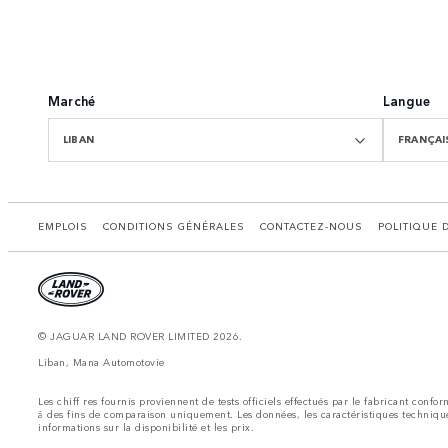
Marché
Langue
LIBAN
FRANÇAI
EMPLOIS
CONDITIONS GÉNÉRALES
CONTACTEZ-NOUS
POLITIQUE 
© JAGUAR LAND ROVER LIMITED 2026.
Liban, Mana Automotovie
Les chiff res fournis proviennent de tests officiels effectués par le fabricant con
å des fins de comparaison uniquement. Les données, les caractéristiques technique
informations sur la disponibilité et les prix.