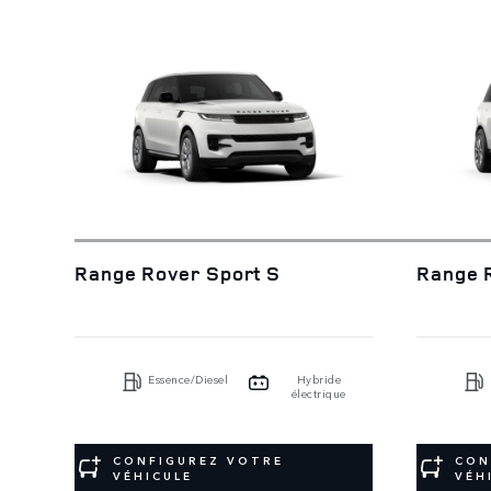
Range Rover Sport S
Range 
Essence/Diesel
Hybride
électrique
CONFIGUREZ VOTRE
CON
VÉHICULE
VÉH