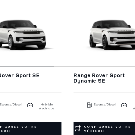
Rover Sport SE
Range Rover Sport
Dynamic SE
Essence/Diesel
Hybride
Essence/Diesel
électrique
é
FIGUREZ VOTRE
CONFIGUREZ VOTRE
ICULE
VÉHICULE