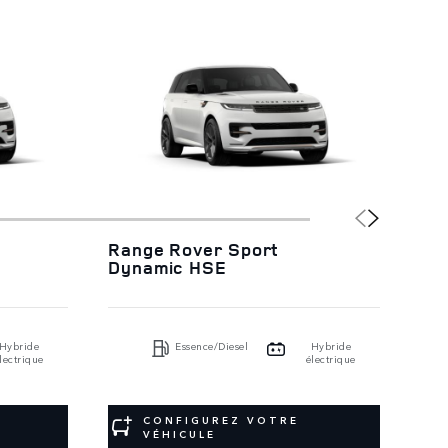
Range Rover Sport
Ra
Dynamic HSE
Au
Hybride
Essence/Diesel
Hybride
lectrique
électrique
CONFIGUREZ VOTRE
VÉHICULE