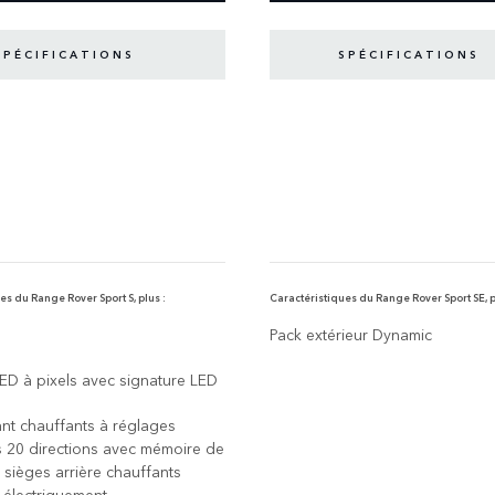
SPÉCIFICATIONS
SPÉCIFICATIONS
es du Range Rover Sport S, plus :
Caractéristiques du Range Rover Sport SE, p
Pack extérieur Dynamic
ED à pixels avec signature LED
nt chauffants à réglages
s 20 directions avec mémoire de
t sièges arrière chauffants
s électriquement