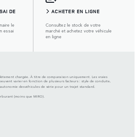
SAI DE
ACHETER EN LIGNE
aire le
Consultez le stock de votre
n essai
marché et achetez votre véhicule
en ligne
mplètement chargée. À titre de comparaison uniquement. Les vraies
euvent varier en fonction de plusieurs facteurs : style de conduite,
l’autonomie desvéhicules de série pour un trajet standard.
carburant (moins que MIRO).