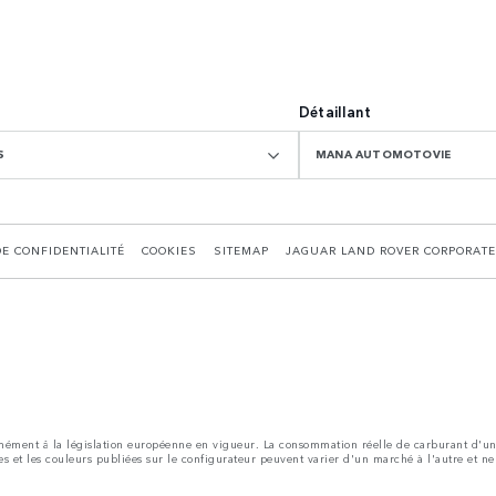
Détaillant
S
MANA AUTOMOTOVIE
DE CONFIDENTIALITÉ
COOKIES
SITEMAP
JAGUAR LAND ROVER CORPORATE
formément å la législation européenne en vigueur. La consommation réelle de carburant d'un v
s et les couleurs publiées sur le configurateur peuvent varier d'un marché à l'autre et n