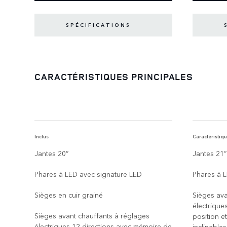
SPÉCIFICATIONS
CARACTÉRISTIQUES PRINCIPALES
Inclus
Caractéristiqu
Jantes 20”
Jantes 21”
Phares à LED avec signature LED
Phares à L
Sièges en cuir grainé
Sièges ava
électrique
Sièges avant chauffants à réglages
position e
électriques 12 directions avec mémoire de
inclinable