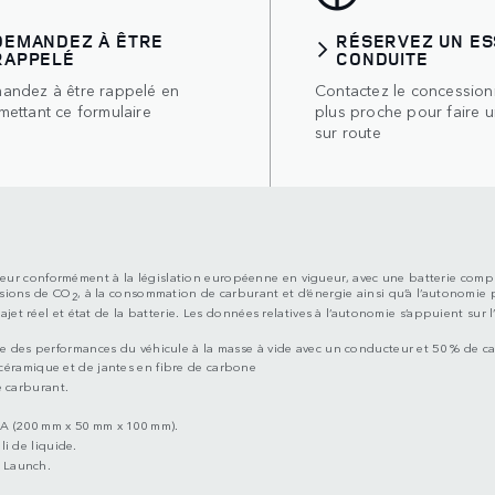
DEMANDEZ À ÊTRE
RÉSERVEZ UN ES
RAPPELÉ
CONDUITE
andez à être rappelé en
Contactez le concessionn
mettant ce formulaire
plus proche pour faire u
sur route
tructeur conformément à la législation européenne en vigueur, avec une batterie co
ssions de CO
, à la consommation de carburant et d’énergie ainsi qu’à l’autonomie p
2
jet réel et état de la batterie. Les données relatives à l’autonomie s’appuient sur 
ase des performances du véhicule à la masse à vide avec un conducteur et 50 % de 
céramique et de jantes en fibre de carbone
 carburant.
DA (200 mm x 50 mm x 100 mm).
i de liquide.
 Launch.