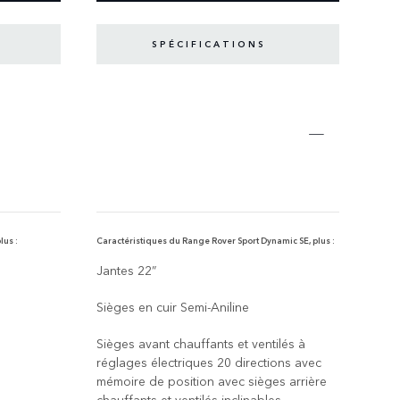
SPÉCIFICATIONS
lus :
Caractéristiques du Range Rover Sport Dynamic SE, plus :
Carac
plus :
Jantes 22”
Phar
feux
Sièges en cuir Semi-Aniline
proj
Sièges avant chauffants et ventilés à
Sièg
réglages électriques 20 directions avec
régl
mémoire de position avec sièges arrière
à mé
chauffants et ventilés inclinables