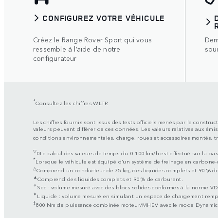
CONFIGUREZ VOTRE VÉHICULE
Créez le Range Rover Sport qui vous
Dem
ressemble à l’aide de notre
sou
configurateur
*
Consultez les chiffres WLTP.
Les chiffres fournis sont issus des tests officiels menés par le cons
valeurs peuvent différer de ces données. Les valeurs relatives aux émi
conditions environnementales, charge, roues et accessoires montés, tra
▽
0Le calcul des valeurs de temps du 0-100 km/h est effectué sur la b
*
Lorsque le véhicule est équipé d’un système de freinage en carbone-
△
Comprend un conducteur de 75 kg, des liquides complets et 90 % de
▲
Comprend des liquides complets et 90 % de carburant.
✧
Sec : volume mesuré avec des blocs solides conformes à la norme V
✦
Liquide : volume mesuré en simulant un espace de chargement rempl
‡
800 Nm de puissance combinée moteur/MHEV avec le mode Dynamic