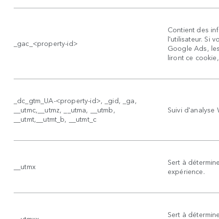
Contient des in
l'utilisateur. S
_gac_<property-id>
Google Ads, le
liront ce cookie
_dc_gtm_UA-<property-id>, _gid, _ga,
__utmc,__utmz, __utma, __utmb,
Suivi d'analyse
__utmt,__utmt_b, __utmt_c
Sert à détermine
__utmx
expérience.
Sert à détermin
__utmxx