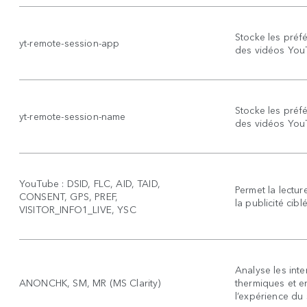
Stocke les préfé
yt-remote-session-app
des vidéos You
Stocke les préfé
yt-remote-session-name
des vidéos You
YouTube : DSID, FLC, AID, TAID,
Permet la lectu
CONSENT, GPS, PREF,
la publicité cibl
VISITOR_INFO1_LIVE, YSC
Analyse les inte
ANONCHK, SM, MR (MS Clarity)
thermiques et en
l’expérience du s