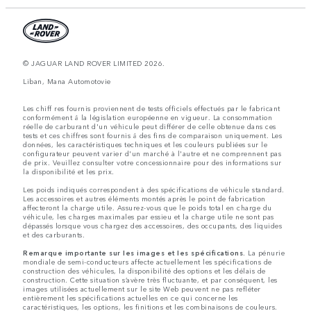
© JAGUAR LAND ROVER LIMITED 2026.
Liban, Mana Automotovie
Les chiff res fournis proviennent de tests officiels effectués par le fabricant
conformément å la législation européenne en vigueur. La consommation
réelle de carburant d'un véhicule peut différer de celle obtenue dans ces
tests et ces chiffres sont fournis å des fins de comparaison uniquement. Les
données, les caractéristiques techniques et les couleurs publiées sur le
configurateur peuvent varier d'un marché à l'autre et ne comprennent pas
de prix. Veuillez consulter votre concessionnaire pour des informations sur
la disponibilité et les prix.
Les poids indiqués correspondent à des spécifications de véhicule standard.
Les accessoires et autres éléments montés après le point de fabrication
affecteront la charge utile. Assurez-vous que le poids total en charge du
véhicule, les charges maximales par essieu et la charge utile ne sont pas
dépassés lorsque vous chargez des accessoires, des occupants, des liquides
et des carburants.
Remarque importante sur les images et les spécifications.
La pénurie
mondiale de semi-conducteurs affecte actuellement les spécifications de
construction des véhicules, la disponibilité des options et les délais de
construction. Cette situation s’avère très fluctuante, et par conséquent, les
images utilisées actuellement sur le site Web peuvent ne pas refléter
entièrement les spécifications actuelles en ce qui concerne les
caractéristiques, les options, les finitions et les combinaisons de couleurs.