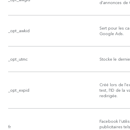
d'annonces de 
Sert pour les c
_opt_awkid
Google Ads.
_opt_utmc
Stocke le derni
Créé lors de l'e
_opt_expid
test, l'ID de la 
redirigée.
Facebook l’utili
fr
publicitaires t