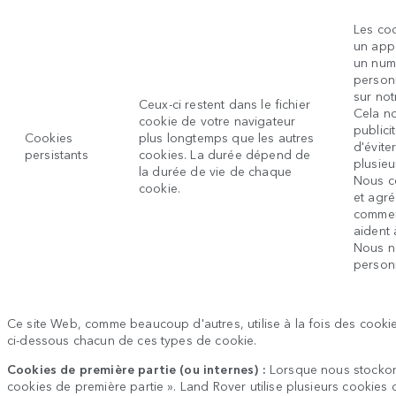
Les coo
un appa
un num
personn
sur not
Ceux-ci restent dans le fichier
Cela n
cookie de votre navigateur
publici
Cookies
plus longtemps que les autres
d'évite
persistants
cookies. La durée dépend de
plusieu
la durée de vie de chaque
Nous c
cookie.
et agr
comment
aident 
Nous n
personn
Ce site Web, comme beaucoup d'autres, utilise à la fois des cookie
ci-dessous chacun de ces types de cookie.
Cookies de première partie (ou internes) :
Lorsque nous stockons
cookies de première partie ». Land Rover utilise plusieurs cookies 