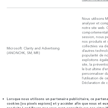
Nous utilisons M
analyser et com
notre site web. 
comportementale
session, nous pe
nos produits et s
collectées via de
Microsoft: Clarity and Advertising
d’autres technol
(ANONCHK, SM, MR)
popularité de no
exploitons égale
site, la préventi
le but ultime d’en
personnaliser da
l’utilisation de 
Déclaration de c
Lorsque nous utilisons un partenaire publicitaire, ce parten
cookies [ou pixels espions] et y accéder afin que nous et eux
produits
Land Rover
que vous avez consultés sur nos sites 