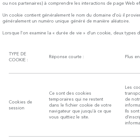
ou nos partenaires) à comprendre les interactions de page Web eff
Un cookie contient généralement le nom du domaine d'où il provient 
généralement un numéro unique généré de manière aléatoire.
Lorsque l'on examine la « durée de vie » d'un cookie, deux types de 
TYPE DE
Réponse courte :
Plus en 
COOKIE :
Les co
Ce sont des cookies
transpo
temporaires qui ne restent
de notr
Cookies de
dans le fichier cookie de votre
informa
session
navigateur que jusqu'à ce que
Ils son
vous quittiez le site.
d'inscr
informa