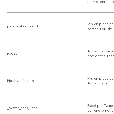
permettent de re
Mis en place par
personalization_id
contenu du site 
Twitter l’utilis
i/adsct
accédant au site
Mis en place par 
i/jot/syndication
Twitter dans not
Placé par Twitte
_twitter_sess, lang
de rendre notre 