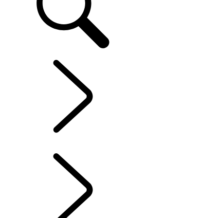
SERVICES ET ACCESSOIRES
...
CHOISISSEZ LA
MEILLEURE PUISSANCE POUR VOUS
POSSESSION D’UN VÉHICULE ÉLECTRIQUE